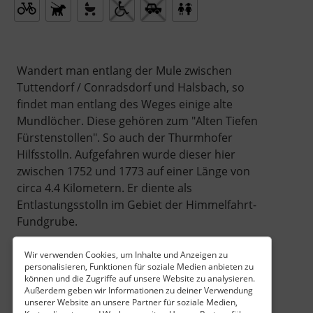
Wandert man entlang der Mule zwischen
Tuttendorf / Conradsdorf und Halsbach, so
findet man entlang des Weges einige alte
Mundlöcher. Diese gehören zum "Alten Tiefen
Fürstenstollen". So auch der Thurmhofer
Hilfsstolln. Aufgefahren wurde dieser hier
zwischen 1752 und 1773 auf einer Länge von
circa 4.4 Kilometern. Er diente als
Entlastungsstolln im Gebiet der Himmelfahrt-
Fundgrube.
Wir verwenden Cookies, um Inhalte und Anzeigen zu
personalisieren, Funktionen für soziale Medien anbieten zu
können und die Zugriffe auf unsere Website zu analysieren.
Außerdem geben wir Informationen zu deiner Verwendung
unserer Website an unsere Partner für soziale Medien,