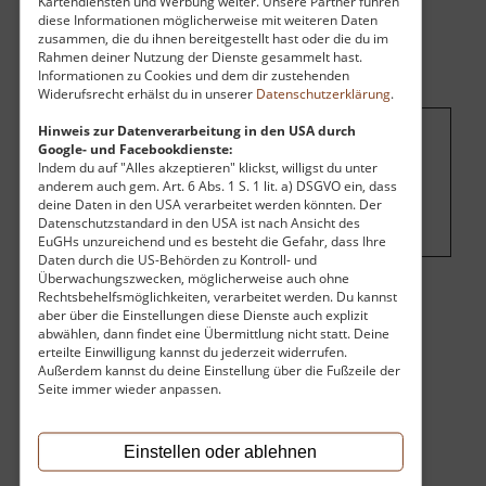
Kartendiensten und Werbung weiter. Unsere Partner führen
diese Informationen möglicherweise mit weiteren Daten
zusammen, die du ihnen bereitgestellt hast oder die du im
Rahmen deiner Nutzung der Dienste gesammelt hast.
Informationen zu Cookies und dem dir zustehenden
Widerufsrecht erhälst du in unserer
Datenschutzerklärung
.
Hinweis zur Datenverarbeitung in den USA durch
Google- und Facebookdienste:
Um dieses Projekt zu finanzieren, wird
Indem du auf "Alles akzeptieren" klickst, willigst du unter
hier Werbung eingeblendet.
Cookie-
anderem auch gem. Art. 6 Abs. 1 S. 1 lit. a) DSGVO ein, dass
deine Daten in den USA verarbeitet werden könnten. Der
Einstellungen ändern
.
Datenschutzstandard in den USA ist nach Ansicht des
EuGHs unzureichend und es besteht die Gefahr, dass Ihre
Daten durch die US-Behörden zu Kontroll- und
Überwachungszwecken, möglicherweise auch ohne
Rechtsbehelfsmöglichkeiten, verarbeitet werden. Du kannst
Eintritt
aber über die Einstellungen diese Dienste auch explizit
abwählen, dann findet eine Übermittlung nicht statt. Deine
erteilte Einwilligung kannst du jederzeit widerrufen.
Der Eintritt ist kostenlos.
Außerdem kannst du deine Einstellung über die Fußzeile der
Öffnungszeiten
Seite immer wieder anpassen.
Das Mundloch kann nur von außen besichtigt werden.
Einstellen oder ablehnen