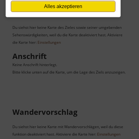
Alles akzeptieren
Karte
Du siehst hier keine Karte des Zieles sowie seiner umgebenden
Sehenswürdigkeiten, weil du die Karte deaktiviert hast. Aktiviere
die Karte hier:
Einstellungen
Anschrift
Keine Anschrift hinterlegt.
Bitte klicke unten auf die Karte, um die Lage des Ziels anzuzeigen.
Wandervorschlag
Du siehst hier keine Karte mit Wandervorschlägen, weil du diese
funktion deaktiviert hast. Aktiviere die Karte hier:
Einstellungen