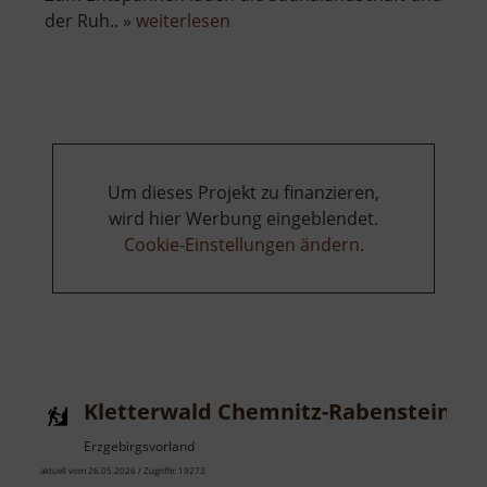
über
der Ruh.. »
weiterlesen
Johannisbad
Freiberg
Um dieses Projekt zu finanzieren,
wird hier Werbung eingeblendet.
Cookie-Einstellungen ändern
.
Kletterwald Chemnitz-Rabenstein
Erzgebirgsvorland
aktuell vom 26.05.2026 / Zugriffe: 19273