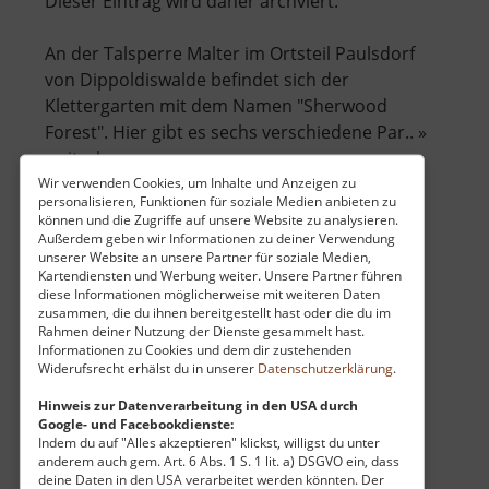
Dieser Eintrag wird daher archviert.
An der Talsperre Malter im Ortsteil Paulsdorf
von Dippoldiswalde befindet sich der
Klettergarten mit dem Namen "Sherwood
Forest". Hier gibt es sechs verschiedene Par.. »
über
weiterlesen
Sherwood
Wir verwenden Cookies, um Inhalte und Anzeigen zu
personalisieren, Funktionen für soziale Medien anbieten zu
Forest
können und die Zugriffe auf unsere Website zu analysieren.
Außerdem geben wir Informationen zu deiner Verwendung
Himmelmühlenwand
unserer Website an unsere Partner für soziale Medien,
Kartendiensten und Werbung weiter. Unsere Partner führen
diese Informationen möglicherweise mit weiteren Daten
Mittleres Erzgebirge
zusammen, die du ihnen bereitgestellt hast oder die du im
aktuell vom 23.07.2024 / Zugriffe: 15481
Rahmen deiner Nutzung der Dienste gesammelt hast.
5 km vom aktuellen Standort
Informationen zu Cookies und dem dir zustehenden
Widerufsrecht erhälst du in unserer
Datenschutzerklärung
.
Hinweis zur Datenverarbeitung in den USA durch
Google- und Facebookdienste:
Indem du auf "Alles akzeptieren" klickst, willigst du unter
anderem auch gem. Art. 6 Abs. 1 S. 1 lit. a) DSGVO ein, dass
deine Daten in den USA verarbeitet werden könnten. Der
Nahe Thermalbad Wiesenbad am Fluss