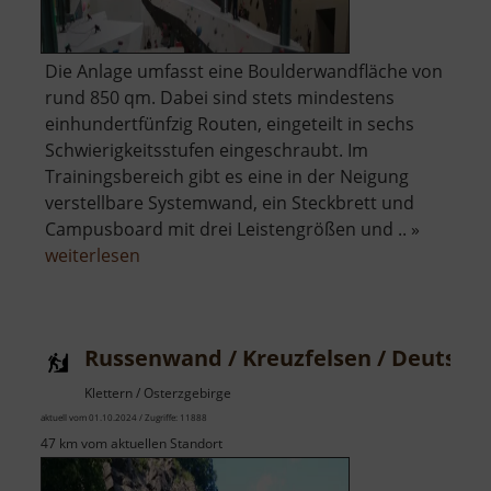
Die Anlage umfasst eine Boulderwandfläche von
rund 850 qm. Dabei sind stets mindestens
einhundertfünfzig Routen, eingeteilt in sechs
Schwierigkeitsstufen eingeschraubt. Im
Trainingsbereich gibt es eine in der Neigung
verstellbare Systemwand, ein Steckbrett und
Campusboard mit drei Leistengrößen und .. »
über
weiterlesen
Boulderlounge
Chemnitz
Russenwand / Kreuzfelsen / Deutsch
Klettern / Osterzgebirge
aktuell vom 01.10.2024 / Zugriffe: 11888
47 km vom aktuellen Standort