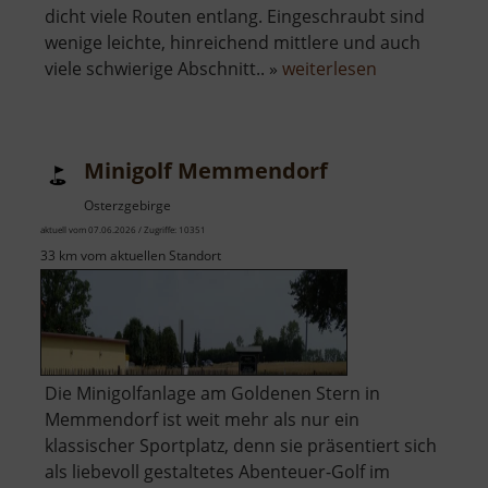
dicht viele Routen entlang. Eingeschraubt sind
wenige leichte, hinreichend mittlere und auch
über
viele schwierige Abschnitt.. »
weiterlesen
Kletterhalle
Freiberg
Minigolf Memmendorf
Osterzgebirge
aktuell vom 07.06.2026 / Zugriffe: 10351
33 km vom aktuellen Standort
Die Minigolfanlage am Goldenen Stern in
Memmendorf ist weit mehr als nur ein
klassischer Sportplatz, denn sie präsentiert sich
als liebevoll gestaltetes Abenteuer-Golf im