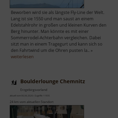
Beworben wird sie als längste Fly-Line der Welt.
Lang ist sie 1550 und man saust an einem
Edelstahlrohr in großen und kleinen Kurven den
Berg hinunter. Man könnte es mit einer
Sommerrodel-Achterbahn vergleichen. Dabei
sitzt man in einem Tragegurt und kann sich so
den Fahrtwind um die Ohren pusten la.. »
über
weiterlesen
Fly-
Line
am
Boulderlounge Chemnitz
Fichtelberg
Erzgebirgsvorland
aktuell vom 06.06.2026 / Zugriffe: 11935
24 km vom aktuellen Standort