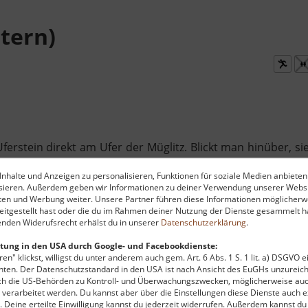
ttern)
Uferstein direkt am Ufer der Müglitz. Blickt man hinüber, 
 schlängelt. Der Zustieg ist schon recht anspruchsvoll - 
nhalte und Anzeigen zu personalisieren, Funktionen für soziale Medien anbieten
n Wasser in Fallnähe. Der rund 20 Meter hohe Felsen bes
ysieren. Außerdem geben wir Informationen zu deiner Verwendung unserer Websi
Reibungsprobleme, etwas Überhängendes oder vielleicht eine
ten und Werbung weiter. Unsere Partner führen diese Informationen möglicherw
itgestellt hast oder die du im Rahmen deiner Nutzung der Dienste gesammelt ha
ütlich am Wandfuß wahlweise auch mit den Füßen im W
nden Widerufsrecht erhälst du in unserer
Datenschutzerklärung
.
 - mit Schwierigkeiten zwischen drei und sieben. Folgt man
mit weiteren Routen. Den alten Weg gibt es hier schon mi
tung in den USA durch Google- und Facebookdienste:
en" klickst, willigst du unter anderem auch gem. Art. 6 Abs. 1 S. 1 lit. a) DSGVO 
er übrigens nicht am Straßenende. Da haben Anwohner ihre
ten. Der Datenschutzstandard in den USA ist nach Ansicht des EuGHs unzureich
gt. Weiter vorn bekommt man aber meist noch ein Plätzchen
rch die US-Behörden zu Kontroll- und Überwachungszwecken, möglicherweise au
verarbeitet werden. Du kannst aber über die Einstellungen diese Dienste auch ex
t. Deine erteilte Einwilligung kannst du jederzeit widerrufen. Außerdem kannst du