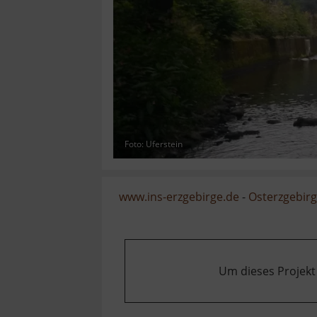
Foto: Uferstein
www.ins-erzgebirge.de
-
Osterzgebir
Um dieses Projekt