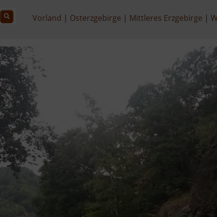
Vorland
Osterzgebirge
Mittleres Erzgebirge
W