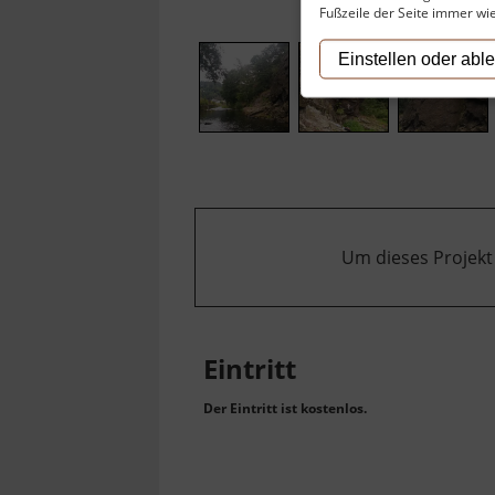
Fußzeile der Seite immer wi
Einstellen oder abl
Um dieses Projekt
Eintritt
Der Eintritt ist kostenlos.