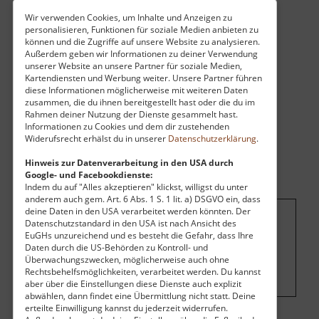
Wir verwenden Cookies, um Inhalte und Anzeigen zu
personalisieren, Funktionen für soziale Medien anbieten zu
können und die Zugriffe auf unsere Website zu analysieren.
Außerdem geben wir Informationen zu deiner Verwendung
unserer Website an unsere Partner für soziale Medien,
Kartendiensten und Werbung weiter. Unsere Partner führen
diese Informationen möglicherweise mit weiteren Daten
zusammen, die du ihnen bereitgestellt hast oder die du im
Rahmen deiner Nutzung der Dienste gesammelt hast.
Informationen zu Cookies und dem dir zustehenden
Widerufsrecht erhälst du in unserer
Datenschutzerklärung
.
Hinweis zur Datenverarbeitung in den USA durch
Google- und Facebookdienste:
Indem du auf "Alles akzeptieren" klickst, willigst du unter
anderem auch gem. Art. 6 Abs. 1 S. 1 lit. a) DSGVO ein, dass
deine Daten in den USA verarbeitet werden könnten. Der
Datenschutzstandard in den USA ist nach Ansicht des
Um dieses Projekt zu finanzieren, wird
EuGHs unzureichend und es besteht die Gefahr, dass Ihre
hier Werbung eingeblendet.
Cookie-
Daten durch die US-Behörden zu Kontroll- und
Überwachungszwecken, möglicherweise auch ohne
Einstellungen ändern
.
Rechtsbehelfsmöglichkeiten, verarbeitet werden. Du kannst
aber über die Einstellungen diese Dienste auch explizit
abwählen, dann findet eine Übermittlung nicht statt. Deine
erteilte Einwilligung kannst du jederzeit widerrufen.