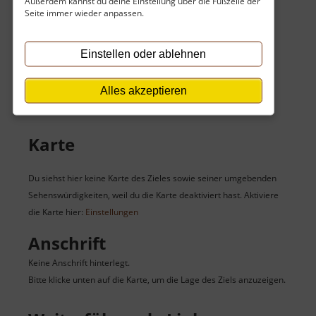
Außerdem kannst du deine Einstellung über die Fußzeile der
Eintritt
Seite immer wieder anpassen.
Der Eintritt ist kostenlos.
Einstellen oder ablehnen
Keine Angaben vorhanden.
Alles akzeptieren
Karte
Du siehst hier keine Karte des Zieles sowie seiner umgebenden
Sehenswürdigkeiten, weil du die Karte deaktiviert hast. Aktiviere
die Karte hier:
Einstellungen
Anschrift
Keine Anschrift hinterlegt.
Bitte klicke unten auf die Karte, um die Lage des Ziels anzuzeigen.