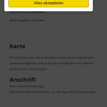
Eintritt
Alles akzeptieren
Der Eintritt ist kostenlos.
Keine Angaben vorhanden.
Karte
Du siehst hier keine Karte des Zieles sowie seiner umgebenden
Sehenswürdigkeiten, weil du die Karte deaktiviert hast. Aktiviere
die Karte hier:
Einstellungen
Anschrift
Keine Anschrift hinterlegt.
Bitte klicke unten auf die Karte, um die Lage des Ziels anzuzeigen.