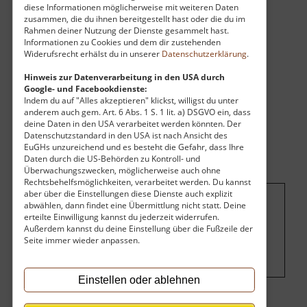
diese Informationen möglicherweise mit weiteren Daten
geprägt, die den Namen "Schreckenberger"
zusammen, die du ihnen bereitgestellt hast oder die du im
trugen.
Rahmen deiner Nutzung der Dienste gesammelt hast.
Informationen zu Cookies und dem dir zustehenden
Widerufsrecht erhälst du in unserer
Datenschutzerklärung
.
Hinweis zur Datenverarbeitung in den USA durch
Google- und Facebookdienste:
Indem du auf "Alles akzeptieren" klickst, willigst du unter
anderem auch gem. Art. 6 Abs. 1 S. 1 lit. a) DSGVO ein, dass
deine Daten in den USA verarbeitet werden könnten. Der
Datenschutzstandard in den USA ist nach Ansicht des
EuGHs unzureichend und es besteht die Gefahr, dass Ihre
Daten durch die US-Behörden zu Kontroll- und
Überwachungszwecken, möglicherweise auch ohne
Rechtsbehelfsmöglichkeiten, verarbeitet werden. Du kannst
aber über die Einstellungen diese Dienste auch explizit
abwählen, dann findet eine Übermittlung nicht statt. Deine
Um dieses Projekt zu finanzieren, wird
erteilte Einwilligung kannst du jederzeit widerrufen.
Außerdem kannst du deine Einstellung über die Fußzeile der
hier Werbung eingeblendet.
Cookie-
Seite immer wieder anpassen.
Einstellungen ändern
.
Einstellen oder ablehnen