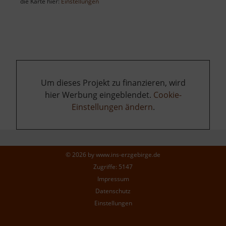
die Karte hier:
Einstellungen
Um dieses Projekt zu finanzieren, wird
hier Werbung eingeblendet.
Cookie-
Einstellungen ändern
.
© 2026 by
www.ins-erzgebirge.de
Zugriffe: 5147
Impressum
Datenschutz
Einstellungen