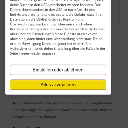
hier Werbung eingeblendet.
Cookie-
deine Daten in den USA verarbeitet werden könnten. Der
Einstellungen ändern
.
Datenschutzstandard in den USA ist nach Ansicht des
EuGHs unzureichend und es besteht die Gefahr, dass Ihre
Daten durch die US-Behörden zu Kontroll- und
Überwachungszwecken, möglicherweise auch ohne
Rechtsbehelfsmöglichkeiten, verarbeitet werden. Du kannst
aber über die Einstellungen diese Dienste auch explizit
Eintritt
abwählen, dann findet eine Übermittlung nicht statt. Deine
erteilte Einwilligung kannst du jederzeit widerrufen.
Außerdem kannst du deine Einstellung über die Fußzeile der
Der Eintritt ist kostenlos.
Seite immer wieder anpassen.
Keine Angaben vorhanden.
Einstellen oder ablehnen
Alles akzeptieren
Karte
Du siehst hier keine Karte des Zieles sowie seiner umgebenden
Sehenswürdigkeiten, weil du die Karte deaktiviert hast. Aktiviere
die Karte hier:
Einstellungen