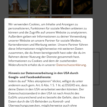
Wir verwenden Cookies, um Inhalte und Anzeigen zu
personalisieren, Funktionen für soziale Medien anbieten zu
können und die Zugriffe auf unsere Website zu analysieren.
Außerdem geben wir Informationen zu deiner Verwendung
unserer Website an unsere Partner für soziale Medien,
Kartendiensten und Werbung weiter. Unsere Partner führen
diese Informationen möglicherweise mit weiteren Daten
zusammen, die du ihnen bereitgestellt hast oder die du im
Rahmen deiner Nutzung der Dienste gesammelt hast.
Informationen zu Cookies und dem dir zustehenden
Um dieses Projekt zu finanzieren, wird
Widerufsrecht erhälst du in unserer
Datenschutzerklärung
.
hier Werbung eingeblendet.
Cookie-
Hinweis zur Datenverarbeitung in den USA durch
Einstellungen ändern
.
Google- und Facebookdienste:
Indem du auf "Alles akzeptieren" klickst, willigst du unter
anderem auch gem. Art. 6 Abs. 1 S. 1 lit. a) DSGVO ein, dass
deine Daten in den USA verarbeitet werden könnten. Der
Datenschutzstandard in den USA ist nach Ansicht des
Eintritt
EuGHs unzureichend und es besteht die Gefahr, dass Ihre
Daten durch die US-Behörden zu Kontroll- und
Vollzahler:
5,50 €
Überwachungszwecken, möglicherweise auch ohne