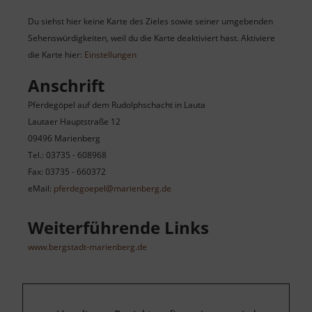
Du siehst hier keine Karte des Zieles sowie seiner umgebenden
Sehenswürdigkeiten, weil du die Karte deaktiviert hast. Aktiviere
die Karte hier:
Einstellungen
Anschrift
Pferdegöpel auf dem Rudolphschacht in Lauta
Lautaer Hauptstraße 12
09496 Marienberg
Tel.: 03735 - 608968
Fax: 03735 - 660372
eMail:
pferdegoepel@marienberg.de
Weiterführende Links
www.bergstadt-marienberg.de