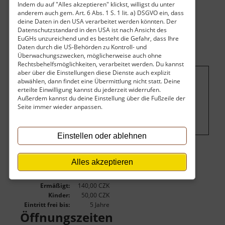
Indem du auf "Alles akzeptieren" klickst, willigst du unter
anderem auch gem. Art. 6 Abs. 1 S. 1 lit. a) DSGVO ein, dass
deine Daten in den USA verarbeitet werden könnten. Der
Datenschutzstandard in den USA ist nach Ansicht des
EuGHs unzureichend und es besteht die Gefahr, dass Ihre
Daten durch die US-Behörden zu Kontroll- und
Überwachungszwecken, möglicherweise auch ohne
Rechtsbehelfsmöglichkeiten, verarbeitet werden. Du kannst
aber über die Einstellungen diese Dienste auch explizit
abwählen, dann findet eine Übermittlung nicht statt. Deine
Um dieses Projekt zu finanzieren, wird
erteilte Einwilligung kannst du jederzeit widerrufen.
Außerdem kannst du deine Einstellung über die Fußzeile der
hier Werbung eingeblendet.
Cookie-
Seite immer wieder anpassen.
Einstellungen ändern
.
Einstellen oder ablehnen
Eintritt
Alles akzeptieren
Vollzahler:
180,00 CZK
Ermäßigt:
140,00 CZK
Kinder:
50,00 CZK
Eintritt frei bis:
5 Jahre
Öffnungszeiten