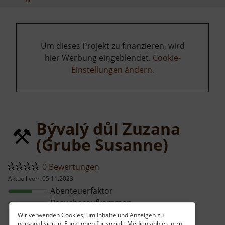
Um dieses Projekt zu finanzieren, wird
hier Werbung eingeblendet.
Cookie-
Einstellungen ändern
.
Bývalý důl Zuzana
(Grube Susanne)
0 Bewertungen
Aktuell vom 05.11.2023
Abenteuerfaktor
Besucheraufkommen
Wir verwenden Cookies, um Inhalte und Anzeigen zu
personalisieren, Funktionen für soziale Medien anbieten zu