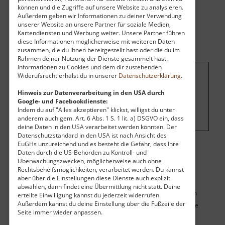
können und die Zugriffe auf unsere Website zu analysieren.
Außerdem geben wir Informationen zu deiner Verwendung
unserer Website an unsere Partner für soziale Medien,
Kartendiensten und Werbung weiter. Unsere Partner führen
diese Informationen möglicherweise mit weiteren Daten
zusammen, die du ihnen bereitgestellt hast oder die du im
Rahmen deiner Nutzung der Dienste gesammelt hast.
Informationen zu Cookies und dem dir zustehenden
Widerufsrecht erhälst du in unserer
Datenschutzerklärung
.
Um dieses Projekt zu finanzieren, wird
Hinweis zur Datenverarbeitung in den USA durch
hier Werbung eingeblendet.
Cookie-
Google- und Facebookdienste:
Einstellungen ändern
.
Indem du auf "Alles akzeptieren" klickst, willigst du unter
anderem auch gem. Art. 6 Abs. 1 S. 1 lit. a) DSGVO ein, dass
deine Daten in den USA verarbeitet werden könnten. Der
Datenschutzstandard in den USA ist nach Ansicht des
EuGHs unzureichend und es besteht die Gefahr, dass Ihre
Daten durch die US-Behörden zu Kontroll- und
Überwachungszwecken, möglicherweise auch ohne
Karte
Rechtsbehelfsmöglichkeiten, verarbeitet werden. Du kannst
aber über die Einstellungen diese Dienste auch explizit
abwählen, dann findet eine Übermittlung nicht statt. Deine
Du siehst hier keine Karte des Zieles sowie seiner umgebenden
erteilte Einwilligung kannst du jederzeit widerrufen.
Außerdem kannst du deine Einstellung über die Fußzeile der
Sehenswürdigkeiten, weil du die Karte deaktiviert hast. Aktiviere
Seite immer wieder anpassen.
die Karte hier:
Einstellungen