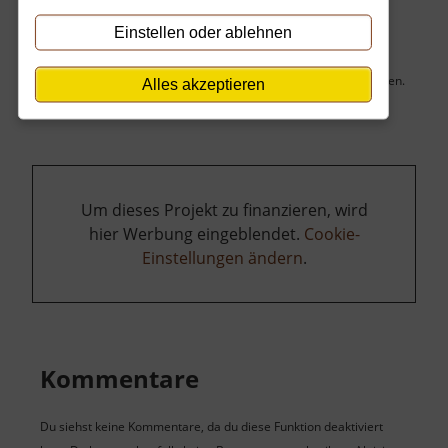
Anschrift
Einstellen oder ablehnen
Keine Anschrift hinterlegt.
Bitte klicke unten auf die Karte, um die Lage des Ziels anzuzeigen.
Alles akzeptieren
Um dieses Projekt zu finanzieren, wird
hier Werbung eingeblendet.
Cookie-
Einstellungen ändern
.
Kommentare
Du siehst keine Kommentare, da du diese Funktion deaktiviert