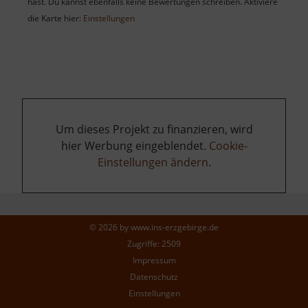
hast. Du kannst ebenfalls keine Bewertungen schreiben. Aktiviere
die Karte hier:
Einstellungen
Um dieses Projekt zu finanzieren, wird
hier Werbung eingeblendet.
Cookie-
Einstellungen ändern
.
© 2026 by
www.ins-erzgebirge.de
Zugriffe: 2509
Impressum
Datenschutz
Einstellungen