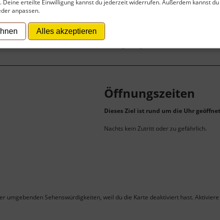
t. Deine erteilte Einwilligung kannst du jederzeit widerrufen. Außerdem kannst du
eder anpassen.
ehnen
Alles akzeptieren
 zu finanzieren, wird hier Werbung eingeblendet.
Cookie-Ein
Öffnungszeiten
Dieses Ziel ist rund um die Uhr geöffnet
Nachts kein Zutritt oder zu gefährlich.
ner umgebenden Sehenswürdigkeiten, weil du die Karte deaktiviert hast. Aktiviere 