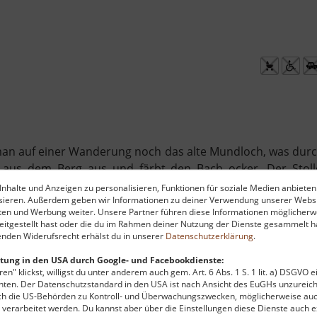
man auf einer Wanderung noch das alte Mundloch, was durch
er aus dem Berg aus und färbt den Bach ocker. Der Stol
nhalte und Anzeigen zu personalisieren, Funktionen für soziale Medien anbieten
ysieren. Außerdem geben wir Informationen zu deiner Verwendung unserer Websi
ten und Werbung weiter. Unsere Partner führen diese Informationen möglicherw
itgestellt hast oder die du im Rahmen deiner Nutzung der Dienste gesammelt ha
nden Widerufsrecht erhälst du in unserer
Datenschutzerklärung
.
tung in den USA durch Google- und Facebookdienste:
en" klickst, willigst du unter anderem auch gem. Art. 6 Abs. 1 S. 1 lit. a) DSGVO 
ten. Der Datenschutzstandard in den USA ist nach Ansicht des EuGHs unzureich
rch die US-Behörden zu Kontroll- und Überwachungszwecken, möglicherweise au
verarbeitet werden. Du kannst aber über die Einstellungen diese Dienste auch ex