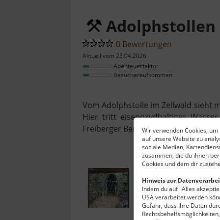
Adolphstollen
0 Bewertungen
Aktuell vom 23.04.2026
Abenteuerfaktor
Besucheraufkommen
Vom Adolphstolle im Zellwald sieht 
Hier tritt eisenoxydhaltiges Wass
Freiberger Bergbaureviers.
Wir verwenden Cookies, um I
auf unsere Website zu anal
soziale Medien, Kartendiens
zusammen, die du ihnen bere
Cookies und dem dir zustehe
Hinweis zur Datenverarbei
Indem du auf "Alles akzeptier
USA verarbeitet werden könn
Gefahr, dass Ihre Daten du
Rechtsbehelfsmöglichkeiten, 