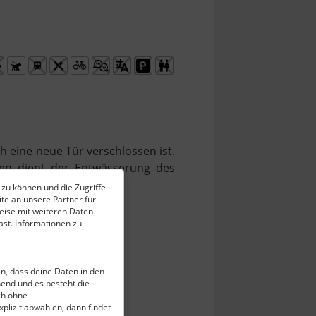
 eine neue Tür verschlossen ist.
len dient der Entwässerung des
 zu können und die Zugriffe
te an unsere Partner für
eise mit weiteren Daten
st. Informationen zu
ein, dass deine Daten in den
end und es besteht die
ch ohne
plizit abwählen, dann findet