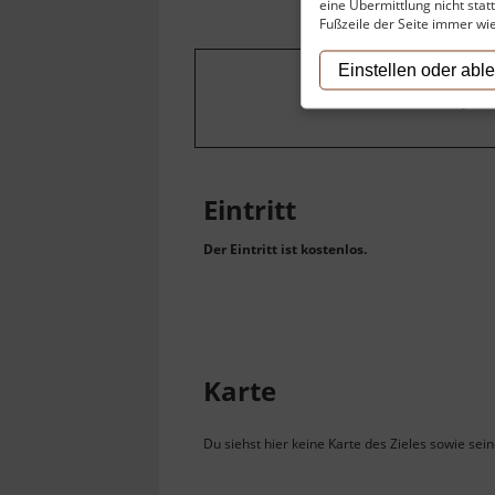
eine Übermittlung nicht stat
Fußzeile der Seite immer wi
Einstellen oder abl
Um dieses Projekt
Eintritt
Der Eintritt ist kostenlos.
Karte
Du siehst hier keine Karte des Zieles sowie sei