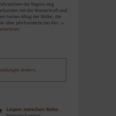
ahrzeichen der Region, eng
erbunden mit der Wasserkraft und
em harten Alltag der Müller, die
ier über Jahrhunderte das Kor.. »
über
eiterlesen
Lehnmühle
stellungen ändern
.
Loipen zwischen Rehefeld und Mikulov
Böhmisches Erzgebirge