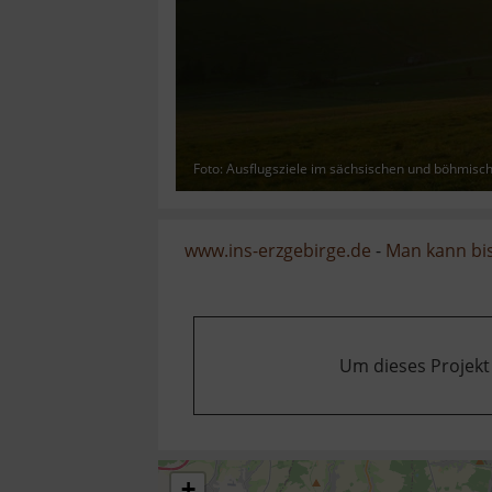
Foto: Ausflugsziele im sächsischen und böhmisc
www.ins-erzgebirge.de
-
Man kann bis
Um dieses Projekt
+