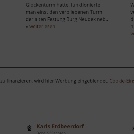
Glockenturm hatte, funktionierte
W
man einst den verbliebenen Turm
v
der alten Festung Burg Neudek neb..
d
über
»
weiterlesen
h
ist
Dekanalkirche
w
St.
Martin
 zu finanzieren, wird hier Werbung eingeblendet.
Cookie-Ein
Karls Erdbeerdorf
Döbeln / Sachsen