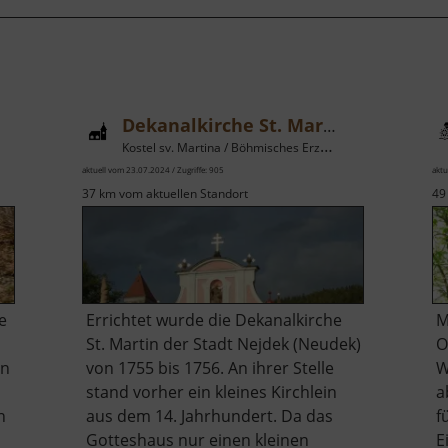
Dekanalkirche St. Martin
Kostel sv. Martina / Böhmisches Erzgebirge
aktuell vom 23.07.2024 / Zugriffe: 905
aktu
37 km vom aktuellen Standort
49
e
Errichtet wurde die Dekanalkirche
M
St. Martin der Stadt Nejdek (Neudek)
O
en
von 1755 bis 1756. An ihrer Stelle
W
stand vorher ein kleines Kirchlein
a
n
aus dem 14. Jahrhundert. Da das
f
Gotteshaus nur einen kleinen
E