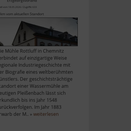
Erzgebirgsvorland
ell vom 18.05.2026 / Zugriffe: 633
 km vom aktuellen Standort
ie Mühle Rottluff in Chemnitz
erbindet auf einzigartige Weise
egionale Industriegeschichte mit
er Biografie eines weltberühmten
ünstlers. Der geschichtsträchtige
tandort einer Wassermühle am
eutigen Pleißenbach lässt sich
rkundlich bis ins Jahr 1548
urückverfolgen. Im Jahr 1883
über
rwarb der M.. »
weiterlesen
le
Kulturdenkmal
Wohnmühle