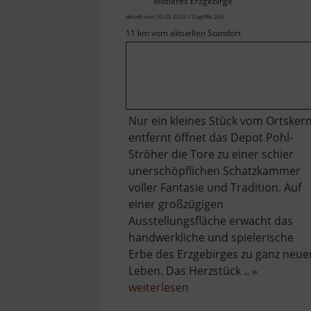
Mittleres Erzgebirge
aktuell vom 30.05.2026 / Zugriffe: 260
11 km vom aktuellen Standort
Nur ein kleines Stück vom Ortsker
entfernt öffnet das Depot Pohl-
Ströher die Tore zu einer schier
unerschöpflichen Schatzkammer
voller Fantasie und Tradition. Auf
einer großzügigen
Ausstellungsfläche erwacht das
handwerkliche und spielerische
Erbe des Erzgebirges zu ganz neu
Leben. Das Herzstück .. »
über
weiterlesen
Depot