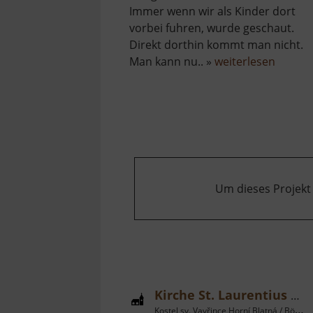
Immer wenn wir als Kinder dort
vorbei fuhren, wurde geschaut.
Direkt dorthin kommt man nicht.
über
Man kann nu.. »
weiterlesen
Waldge
Um dieses Projekt
Kirche St. Laurentius Bergstadt Platten
Kostel sv. Vavřince Horní Blatná / Böhmisches Erzgebirge