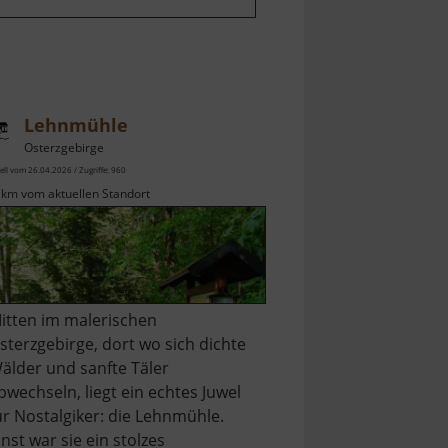
Lehnmühle
Osterzgebirge
ell vom 26.04.2026 / Zugriffe: 960
 km vom aktuellen Standort
itten im malerischen
sterzgebirge, dort wo sich dichte
älder und sanfte Täler
bwechseln, liegt ein echtes Juwel
ür Nostalgiker: die Lehnmühle.
inst war sie ein stolzes