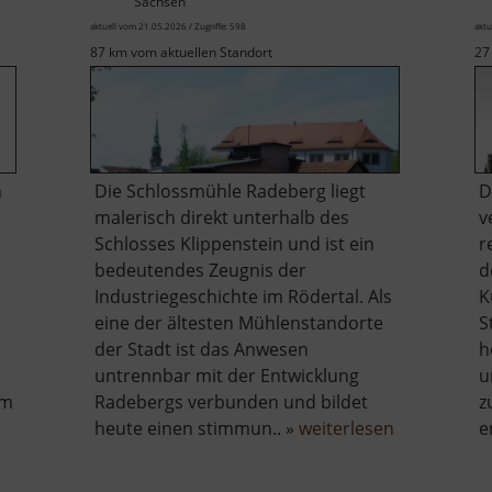
Sachsen
aktuell vom 21.05.2026 / Zugriffe: 598
aktu
87 km vom aktuellen Standort
27
n
Die Schlossmühle Radeberg liegt
D
malerisch direkt unterhalb des
v
Schlosses Klippenstein und ist ein
r
bedeutendes Zeugnis der
d
Industriegeschichte im Rödertal. Als
K
eine der ältesten Mühlenstandorte
S
der Stadt ist das Anwesen
h
untrennbar mit der Entwicklung
u
em
Radebergs verbunden und bildet
z
über
heute einen stimmun.. »
weiterlesen
e
Schloßmüh
Radeberg