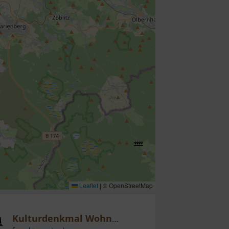
Leaflet
|
© OpenStreetMap
Kulturdenkmal Wohnmühle Schmidt-Rottluff