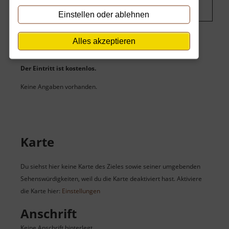
Einstellen oder ablehnen
Alles akzeptieren
Eintritt
Der Eintritt ist kostenlos.
Keine Angaben vorhanden.
Karte
Du siehst hier keine Karte des Zieles sowie seiner umgebenden
Sehenswürdigkeiten, weil du die Karte deaktiviert hast. Aktiviere
die Karte hier:
Einstellungen
Anschrift
Keine Anschrift hinterlegt.