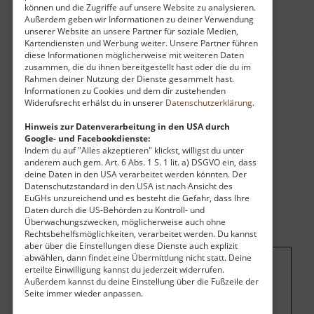
denkmalpflegerischen Vorgaben durch Karl-
können und die Zugriffe auf unsere Website zu analysieren.
Heinz Grebner aus Chemnitz restauriert. Hier
Außerdem geben wir Informationen zu deiner Verwendung
unserer Website an unsere Partner für soziale Medien,
sollte damit ein Denkmal der sächsischen
Kartendiensten und Werbung weiter. Unsere Partner führen
Vermessungsgeschichte erhalten bleiben. Heute
diese Informationen möglicherweise mit weiteren Daten
zusammen, die du ihnen bereitgestellt hast oder die du im
kann man hier rasten und über das Land
Rahmen deiner Nutzung der Dienste gesammelt hast.
blicken.
Informationen zu Cookies und dem dir zustehenden
Widerufsrecht erhälst du in unserer
Datenschutzerklärung
.
Hinweis zur Datenverarbeitung in den USA durch
Google- und Facebookdienste:
Indem du auf "Alles akzeptieren" klickst, willigst du unter
anderem auch gem. Art. 6 Abs. 1 S. 1 lit. a) DSGVO ein, dass
deine Daten in den USA verarbeitet werden könnten. Der
Datenschutzstandard in den USA ist nach Ansicht des
EuGHs unzureichend und es besteht die Gefahr, dass Ihre
Daten durch die US-Behörden zu Kontroll- und
Überwachungszwecken, möglicherweise auch ohne
Rechtsbehelfsmöglichkeiten, verarbeitet werden. Du kannst
aber über die Einstellungen diese Dienste auch explizit
abwählen, dann findet eine Übermittlung nicht statt. Deine
erteilte Einwilligung kannst du jederzeit widerrufen.
Um dieses Projekt zu finanzieren, wird
Außerdem kannst du deine Einstellung über die Fußzeile der
Seite immer wieder anpassen.
hier Werbung eingeblendet.
Cookie-
Einstellungen ändern
.