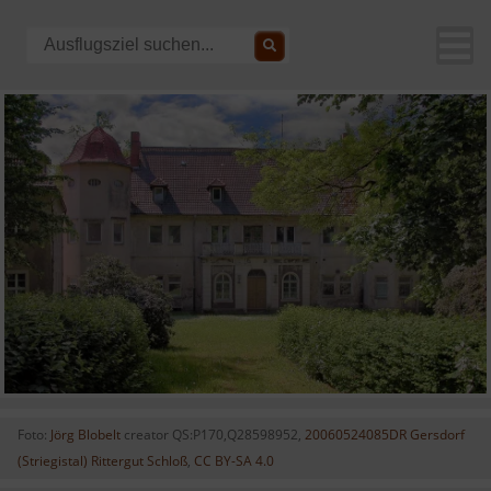
Foto:
Jörg Blobelt
creator QS:P170,Q28598952,
20060524085DR Gersdorf
(Striegistal) Rittergut Schloß
,
CC BY-SA 4.0