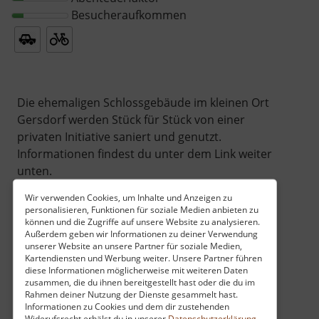
Besucheraufkommen
Die ehemaligen Schlossgebäude im kleinen Ort
Gersdorf werden Stück für Stück von einer
privaten Initiative saniert und genutzt.
Informationen findest du unter dem Link weiter
unten.
Wir verwenden Cookies, um Inhalte und Anzeigen zu
personalisieren, Funktionen für soziale Medien anbieten zu
können und die Zugriffe auf unsere Website zu analysieren.
Außerdem geben wir Informationen zu deiner Verwendung
unserer Website an unsere Partner für soziale Medien,
Kartendiensten und Werbung weiter. Unsere Partner führen
diese Informationen möglicherweise mit weiteren Daten
zusammen, die du ihnen bereitgestellt hast oder die du im
Rahmen deiner Nutzung der Dienste gesammelt hast.
Informationen zu Cookies und dem dir zustehenden
Widerufsrecht erhälst du in unserer
Datenschutzerklärung
.