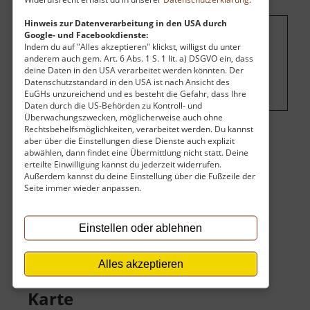
Hinweis zur Datenverarbeitung in den USA durch
Google- und Facebookdienste:
Um dieses Projekt zu finanzieren, wird
Indem du auf "Alles akzeptieren" klickst, willigst du unter
anderem auch gem. Art. 6 Abs. 1 S. 1 lit. a) DSGVO ein, dass
hier Werbung eingeblendet.
Cookie-
deine Daten in den USA verarbeitet werden könnten. Der
Einstellungen ändern
.
Datenschutzstandard in den USA ist nach Ansicht des
EuGHs unzureichend und es besteht die Gefahr, dass Ihre
Daten durch die US-Behörden zu Kontroll- und
Überwachungszwecken, möglicherweise auch ohne
Rechtsbehelfsmöglichkeiten, verarbeitet werden. Du kannst
aber über die Einstellungen diese Dienste auch explizit
Eintritt
abwählen, dann findet eine Übermittlung nicht statt. Deine
erteilte Einwilligung kannst du jederzeit widerrufen.
Privatbesitz, kein Zutritt möglich oder eingeschränkt.
Außerdem kannst du deine Einstellung über die Fußzeile der
Seite immer wieder anpassen.
Privatbesitz.
Keine Angaben vorhanden.
Einstellen oder ablehnen
Alles akzeptieren
Karte