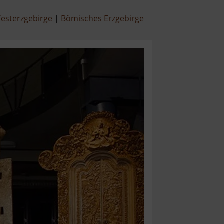
esterzgebirge
Bömisches Erzgebirge