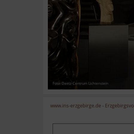
Foto: Daetz-Centrum Lichtenstein
www.ins-erzgebirge.de
-
Erzgebirgsvo