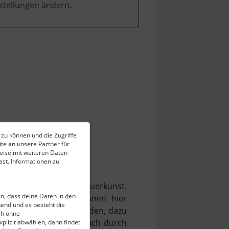
stellungen ändern
.
 zu können und die Zugriffe
te an unsere Partner für
eise mit weiteren Daten
st. Informationen zu
ernationale Holzbildhauerkunst.
ein, dass deine Daten in den
d 1996, seit 2001 können hier
end und es besteht die
Ländern besichtigt werden, dazu
ch ohne
aziergang sollte man auch durch
plizit abwählen, dann findet