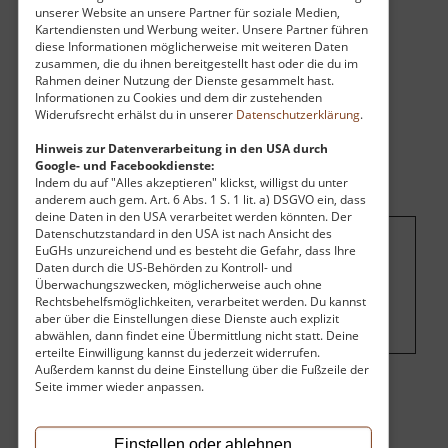
unserer Website an unsere Partner für soziale Medien,
Kartendiensten und Werbung weiter. Unsere Partner führen
diese Informationen möglicherweise mit weiteren Daten
zusammen, die du ihnen bereitgestellt hast oder die du im
Rahmen deiner Nutzung der Dienste gesammelt hast.
Informationen zu Cookies und dem dir zustehenden
Widerufsrecht erhälst du in unserer
Datenschutzerklärung
.
Hinweis zur Datenverarbeitung in den USA durch
Google- und Facebookdienste:
Indem du auf "Alles akzeptieren" klickst, willigst du unter
anderem auch gem. Art. 6 Abs. 1 S. 1 lit. a) DSGVO ein, dass
deine Daten in den USA verarbeitet werden könnten. Der
Datenschutzstandard in den USA ist nach Ansicht des
EuGHs unzureichend und es besteht die Gefahr, dass Ihre
Um dieses Projekt zu finanzieren, wird
Daten durch die US-Behörden zu Kontroll- und
hier Werbung eingeblendet.
Cookie-
Überwachungszwecken, möglicherweise auch ohne
Rechtsbehelfsmöglichkeiten, verarbeitet werden. Du kannst
Einstellungen ändern
.
aber über die Einstellungen diese Dienste auch explizit
abwählen, dann findet eine Übermittlung nicht statt. Deine
erteilte Einwilligung kannst du jederzeit widerrufen.
Außerdem kannst du deine Einstellung über die Fußzeile der
Seite immer wieder anpassen.
Eintritt
Einstellen oder ablehnen
Der Eintritt ist kostenlos.