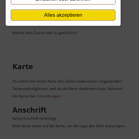
Öffnungszeiten
Alles akzeptieren
Dieses Ziel ist rund um die Uhr geöffnet.
Nachts kein Zutritt oder zu gefährlich.
Karte
Du siehst hier keine Karte des Zieles sowie seiner umgebenden
Sehenswürdigkeiten, weil du die Karte deaktiviert hast. Aktiviere
die Karte hier:
Einstellungen
Anschrift
Keine Anschrift hinterlegt.
Bitte klicke unten auf die Karte, um die Lage des Ziels anzuzeigen.