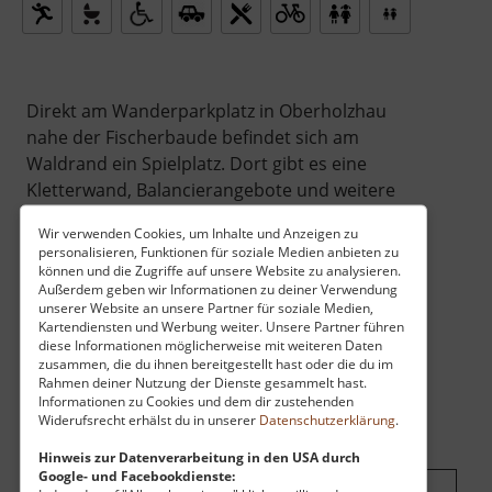
Direkt am Wanderparkplatz in Oberholzhau
nahe der Fischerbaude befindet sich am
Waldrand ein Spielplatz. Dort gibt es eine
Kletterwand, Balancierangebote und weitere
verschiedene Spielangebote.
Wir verwenden Cookies, um Inhalte und Anzeigen zu
personalisieren, Funktionen für soziale Medien anbieten zu
können und die Zugriffe auf unsere Website zu analysieren.
Außerdem geben wir Informationen zu deiner Verwendung
unserer Website an unsere Partner für soziale Medien,
Kartendiensten und Werbung weiter. Unsere Partner führen
diese Informationen möglicherweise mit weiteren Daten
zusammen, die du ihnen bereitgestellt hast oder die du im
Rahmen deiner Nutzung der Dienste gesammelt hast.
Informationen zu Cookies und dem dir zustehenden
Widerufsrecht erhälst du in unserer
Datenschutzerklärung
.
Hinweis zur Datenverarbeitung in den USA durch
Google- und Facebookdienste: