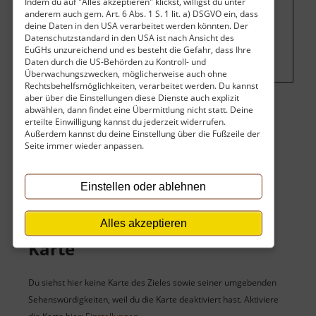
Indem du auf "Alles akzeptieren" klickst, willigst du unter
anderem auch gem. Art. 6 Abs. 1 S. 1 lit. a) DSGVO ein, dass
Um dieses Projekt zu finanzieren, wird
deine Daten in den USA verarbeitet werden könnten. Der
hier Werbung eingeblendet.
Cookie-
Datenschutzstandard in den USA ist nach Ansicht des
Einstellungen ändern
.
EuGHs unzureichend und es besteht die Gefahr, dass Ihre
Daten durch die US-Behörden zu Kontroll- und
Überwachungszwecken, möglicherweise auch ohne
Rechtsbehelfsmöglichkeiten, verarbeitet werden. Du kannst
aber über die Einstellungen diese Dienste auch explizit
abwählen, dann findet eine Übermittlung nicht statt. Deine
Eintritt
erteilte Einwilligung kannst du jederzeit widerrufen.
Außerdem kannst du deine Einstellung über die Fußzeile der
Seite immer wieder anpassen.
Der Eintritt ist kostenlos.
Keine Angaben vorhanden.
Einstellen oder ablehnen
Alles akzeptieren
Karte
Du siehst hier keine Karte des Zieles sowie seiner umgebenden
Sehenswürdigkeiten, weil du die Karte deaktiviert hast. Aktiviere