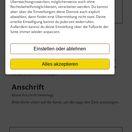
Überwachungszwecken, möglicherweise auch ohne
hier Werbung eingeblendet.
Cookie-
Rechtsbehelfsmöglichkeiten, verarbeitet werden. Du kannst
Einstellungen ändern
.
aber über die Einstellungen diese Dienste auch explizit
abwählen, dann findet eine Übermittlung nicht statt. Deine
erteilte Einwilligung kannst du jederzeit widerrufen.
Außerdem kannst du deine Einstellung über die Fußzeile der
Seite immer wieder anpassen.
Karte
Einstellen oder ablehnen
Du siehst hier keine Karte des Zieles sowie seiner umgebenden
Alles akzeptieren
Sehenswürdigkeiten, weil du die Karte deaktiviert hast. Aktiviere
die Karte hier:
Einstellungen
Anschrift
Keine Anschrift hinterlegt.
Bitte klicke unten auf die Karte, um die Lage des Ziels anzuzeigen.