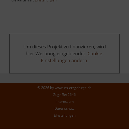
die Karte hier:
Einstellungen
Um dieses Projekt zu finanzieren, wird
hier Werbung eingeblendet.
Cookie-
Einstellungen ändern
.
© 2026 by
www.ins-erzgebirge.de
Zugriffe: 2646
Impressum
Datenschutz
Einstellungen