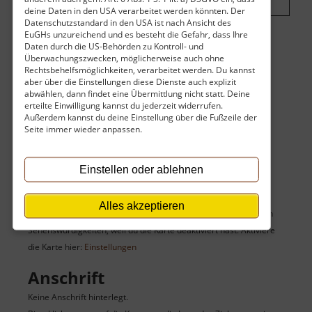
deine Daten in den USA verarbeitet werden könnten. Der
Datenschutzstandard in den USA ist nach Ansicht des
EuGHs unzureichend und es besteht die Gefahr, dass Ihre
Daten durch die US-Behörden zu Kontroll- und
Eintritt
Überwachungszwecken, möglicherweise auch ohne
Rechtsbehelfsmöglichkeiten, verarbeitet werden. Du kannst
Der Eintritt ist kostenlos.
aber über die Einstellungen diese Dienste auch explizit
abwählen, dann findet eine Übermittlung nicht statt. Deine
erteilte Einwilligung kannst du jederzeit widerrufen.
Keine Angaben vorhanden.
Außerdem kannst du deine Einstellung über die Fußzeile der
Seite immer wieder anpassen.
Einstellen oder ablehnen
Karte
Alles akzeptieren
Du siehst hier keine Karte des Zieles sowie seiner umgebenden
Sehenswürdigkeiten, weil du die Karte deaktiviert hast. Aktiviere
die Karte hier:
Einstellungen
Anschrift
Keine Anschrift hinterlegt.