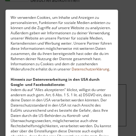
Besucheraufkommen
Wir verwenden Cookies, um Inhalte und Anzeigen zu
personalisieren, Funktionen für soziale Medien anbieten zu
können und die Zugriffe auf unsere Website zu analysieren.
Außerdem geben wir Informationen zu deiner Verwendung
unserer Website an unsere Partner für soziale Medien,
Kartendiensten und Werbung weiter. Unsere Partner führen
diese Informationen möglicherweise mit weiteren Daten
zusammen, die du ihnen bereitgestellt hast oder die du im
Rahmen deiner Nutzung der Dienste gesammelt hast.
Informationen zu Cookies und dem dir zustehenden
Widerufsrecht erhälst du in unserer
Datenschutzerklärung
.
Hinweis zur Datenverarbeitung in den USA durch
Google- und Facebookdienste:
Indem du auf "Alles akzeptieren" klickst, willigst du unter
anderem auch gem. Art. 6 Abs. 1 S. 1 lit. a) DSGVO ein, dass
Um dieses Projekt zu finanzieren, wird
deine Daten in den USA verarbeitet werden könnten. Der
hier Werbung eingeblendet.
Cookie-
Datenschutzstandard in den USA ist nach Ansicht des
EuGHs unzureichend und es besteht die Gefahr, dass Ihre
Einstellungen ändern
.
Daten durch die US-Behörden zu Kontroll- und
Überwachungszwecken, möglicherweise auch ohne
Rechtsbehelfsmöglichkeiten, verarbeitet werden. Du kannst
aber über die Einstellungen diese Dienste auch explizit