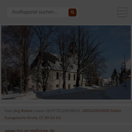
Foto:
Jörg Blobelt
creator QS:P170,Q28598952,
20050208500DR Zöblitz
Evangelische Kirche
,
CC BY-SA 4.0
www.ins-erzgebirge.de