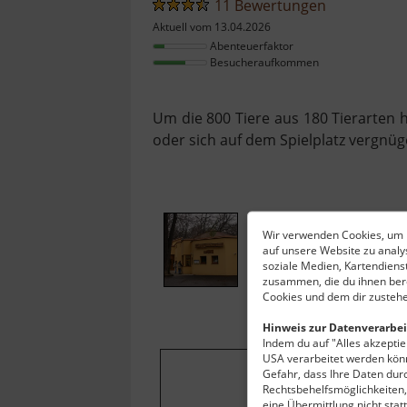
11 Bewertungen
Aktuell vom 13.04.2026
Abenteuerfaktor
Besucheraufkommen
Um die 800 Tiere aus 180 Tierarten 
oder sich auf dem Spielplatz vergnüg
Wir verwenden Cookies, um I
auf unsere Website zu anal
soziale Medien, Kartendiens
zusammen, die du ihnen bere
Cookies und dem dir zustehe
Hinweis zur Datenverarbei
Indem du auf "Alles akzeptier
USA verarbeitet werden könn
Gefahr, dass Ihre Daten du
Um dieses Projekt
Rechtsbehelfsmöglichkeiten, 
eine Übermittlung nicht stat