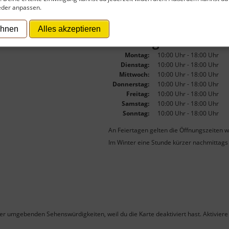
eder anpassen.
ehnen
Alles akzeptieren
Öffnungszeiten
Montag:
10:00 Uhr - 18:00 Uhr
Dienstag:
10:00 Uhr - 18:00 Uhr
Mittwoch:
10:00 Uhr - 18:00 Uhr
Donnerstag:
10:00 Uhr - 18:00 Uhr
Freitag:
10:00 Uhr - 18:00 Uhr
Samstag:
10:00 Uhr - 18:00 Uhr
Sonntag:
10:00 Uhr - 18:00 Uhr
An Feiertagen gelten die Öffnungszeiten w
Im Winter eine Stunde kürzer nachmittags
ner umgebenden Sehenswürdigkeiten, weil du die Karte deaktiviert hast. Aktiviere 