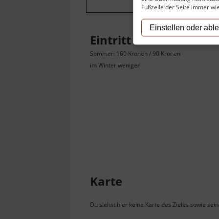
Fußzeile der Seite immer wi
Einstellen oder abl
Eintritt
Sommer: 160 Kronen / 90 Kronen
im Winter weniger
Karte
Du siehst hier keine Karte des Zieles sowie sei