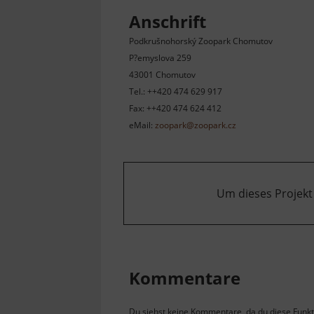
Anschrift
Podkrušnohorský Zoopark Chomutov
P?emyslova 259
43001 Chomutov
Tel.: ++420 474 629 917
Fax: ++420 474 624 412
eMail:
zoopark@zoopark.cz
Um dieses Projekt
Kommentare
Du siehst keine Kommentare, da du diese Funkti