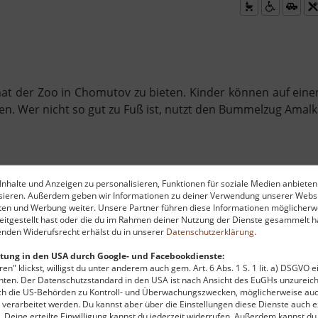
hat der Zoo in Chomutov zu bieten. Kinder können auf ein
en. Wer nicht so gut zu Fuß ist, nutzt den Bummelzug Amalk
nhalte und Anzeigen zu personalisieren, Funktionen für soziale Medien anbieten
ysieren. Außerdem geben wir Informationen zu deiner Verwendung unserer Websi
ten und Werbung weiter. Unsere Partner führen diese Informationen möglicherw
itgestellt hast oder die du im Rahmen deiner Nutzung der Dienste gesammelt ha
nden Widerufsrecht erhälst du in unserer
Datenschutzerklärung
.
tung in den USA durch Google- und Facebookdienste:
en" klickst, willigst du unter anderem auch gem. Art. 6 Abs. 1 S. 1 lit. a) DSGVO 
ten. Der Datenschutzstandard in den USA ist nach Ansicht des EuGHs unzureich
rch die US-Behörden zu Kontroll- und Überwachungszwecken, möglicherweise au
 zu finanzieren, wird hier Werbung eingeblendet.
Cookie-Ein
verarbeitet werden. Du kannst aber über die Einstellungen diese Dienste auch ex
t. Deine erteilte Einwilligung kannst du jederzeit widerrufen. Außerdem kannst du