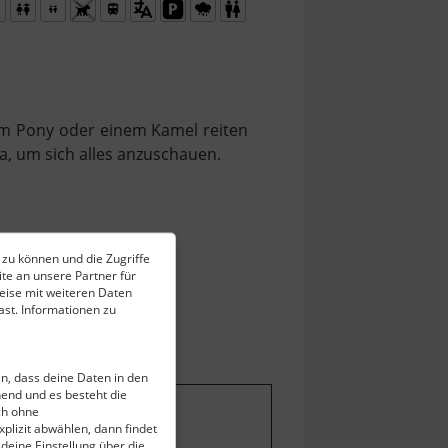
em Pony oder einem Kamel reiten
a, um sich alles anzuschauen.
 zu können und die Zugriffe
te an unsere Partner für
eise mit weiteren Daten
st. Informationen zu
ein, dass deine Daten in den
end und es besteht die
ch ohne
stellungen ändern
.
plizit abwählen, dann findet
 deine Einstellung über die