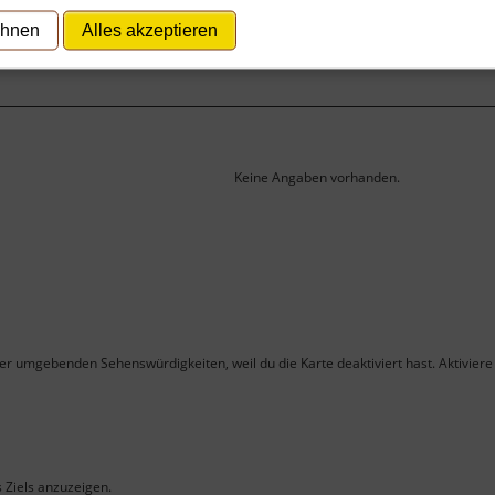
ehnen
Alles akzeptieren
 zu finanzieren, wird hier Werbung eingeblendet.
Cookie-Ein
Keine Angaben vorhanden.
ner umgebenden Sehenswürdigkeiten, weil du die Karte deaktiviert hast. Aktiviere 
s Ziels anzuzeigen.