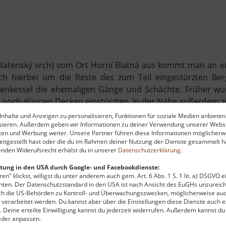
latenský vrch) vom Ort Horní Blatná aus kommt man an ei
ich hierbei um die Reste des zum Teil eingestürzten Ber
senkessel die ehemaligen Gänge und Schächte. Früher wur
noch dünnen Decken einstürzten. In der Nähe außerdem zu 
em
Plattenberg
- Schlüssel im Haus gegenüber, kein Eintritt -
nhalte und Anzeigen zu personalisieren, Funktionen für soziale Medien anbieten
ysieren. Außerdem geben wir Informationen zu deiner Verwendung unserer Websi
ten und Werbung weiter. Unsere Partner führen diese Informationen möglicherw
itgestellt hast oder die du im Rahmen deiner Nutzung der Dienste gesammelt ha
nden Widerufsrecht erhälst du in unserer
Datenschutzerklärung
.
tung in den USA durch Google- und Facebookdienste:
en" klickst, willigst du unter anderem auch gem. Art. 6 Abs. 1 S. 1 lit. a) DSGVO 
ten. Der Datenschutzstandard in den USA ist nach Ansicht des EuGHs unzureich
rch die US-Behörden zu Kontroll- und Überwachungszwecken, möglicherweise au
verarbeitet werden. Du kannst aber über die Einstellungen diese Dienste auch ex
t. Deine erteilte Einwilligung kannst du jederzeit widerrufen. Außerdem kannst du
eder anpassen.