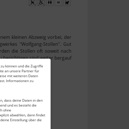
nem kleinen Abzweig vorbei, der
gwerkes "Wolfgang-Stollen". Gut
den die Stollen oft soweit nach
besichtigen sind weiter bergauf
 oder die
Eispinge
.
 zu können und die Zugriffe
te an unsere Partner für
eise mit weiteren Daten
st. Informationen zu
ein, dass deine Daten in den
end und es besteht die
ch ohne
plizit abwählen, dann findet
 deine Einstellung über die