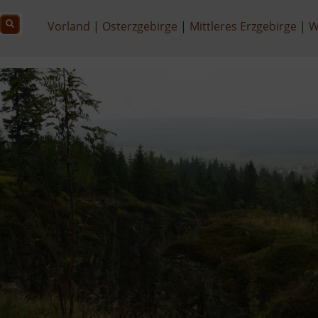
Vorland
Osterzgebirge
Mittleres Erzgebirge
W