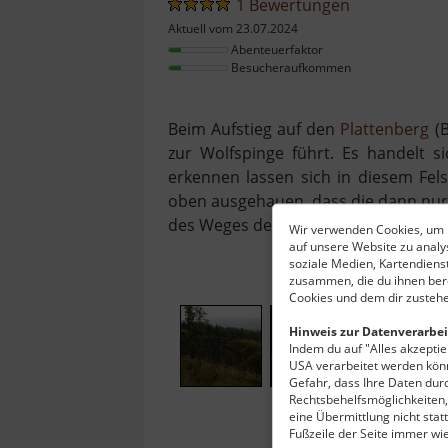
1 Bewertungen
Aktuell vom 23.07.2024
Abenteuerfaktor
Besucheraufkommen
Beim Aufstieg auf den
Plattenberg
(B
zur Wolfspinge führt. Es handelt s
erkennen lassen sich in diesem Fel
oben ausgehauen, dass die dann nur 
des Weges der Aussichtsturm auf d
Wir verwenden Cookies, um I
auf unsere Website zu anal
soziale Medien, Kartendiens
zusammen, die du ihnen bere
Cookies und dem dir zustehe
Hinweis zur Datenverarbei
Indem du auf "Alles akzeptier
USA verarbeitet werden könn
Gefahr, dass Ihre Daten du
Rechtsbehelfsmöglichkeiten, 
eine Übermittlung nicht stat
Fußzeile der Seite immer wi