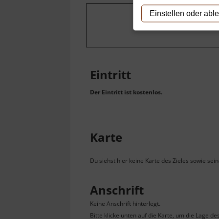
Einstellen oder abl
Um dieses Projekt
Eintritt
Der Eintritt ist kostenlos.
Karte
Du siehst hier keine Karte des Zieles sowie sei
Anschrift
Keine Anschrift hinterlegt.
Bitte klicke unten auf die Karte, um die Lage de