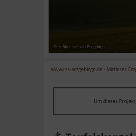
Foto: Blick über das Erzgebirge
www.ins-erzgebirge.de
-
Mittleres Er
Um dieses Projekt