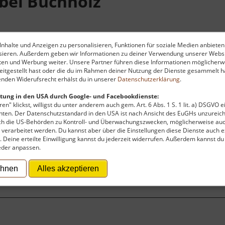
 bei Buchholz
nhalte und Anzeigen zu personalisieren, Funktionen für soziale Medien anbieten
ysieren. Außerdem geben wir Informationen zu deiner Verwendung unserer Websi
ten und Werbung weiter. Unsere Partner führen diese Informationen möglicherw
itgestellt hast oder die du im Rahmen deiner Nutzung der Dienste gesammelt ha
nden Widerufsrecht erhälst du in unserer
Datenschutzerklärung
.
tadtteils Buchholz ist die Teufelskanzel. Ob des Aussehen
www.erzgebirge-museum.de/sagen-und-legenden/sagenbuch-
tung in den USA durch Google- und Facebookdienste:
en" klickst, willigst du unter anderem auch gem. Art. 6 Abs. 1 S. 1 lit. a) DSGVO 
hottenberge-bei-annaberg.html" target="neu">Sagen des Er
ten. Der Datenschutzstandard in den USA ist nach Ansicht des EuGHs unzureich
rch die US-Behörden zu Kontroll- und Überwachungszwecken, möglicherweise au
verarbeitet werden. Du kannst aber über die Einstellungen diese Dienste auch ex
t. Deine erteilte Einwilligung kannst du jederzeit widerrufen. Außerdem kannst du
eder anpassen.
ehnen
Alles akzeptieren
 zu finanzieren, wird hier Werbung eingeblendet.
Cookie-Ein