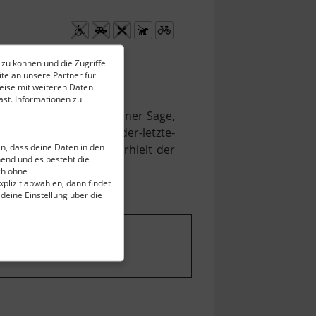
 zu können und die Zugriffe
te an unsere Partner für
eise mit weiteren Daten
st. Informationen zu
s wie eine Kanzel und einer Sage,
des-erzgebirges/598-der-letzte-
ein, dass deine Daten in den
zgebirgsmuseums</a> erhielt der
end und es besteht die
ch ohne
plizit abwählen, dann findet
 deine Einstellung über die
stellungen ändern
.