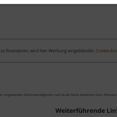
 zu finanzieren, wird hier Werbung eingeblendet.
Cookie-Ein
ner umgebenden Sehenswürdigkeiten, weil du die Karte deaktiviert hast. Aktiviere 
Weiterführende Lin