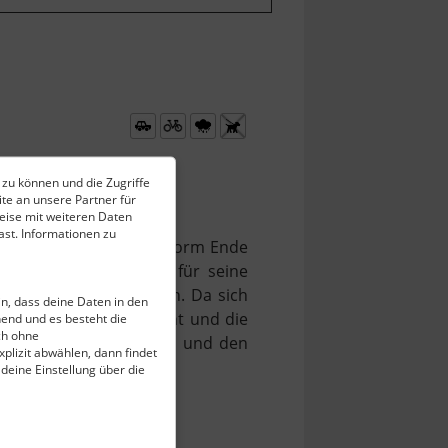
 zu können und die Zugriffe
te an unsere Partner für
eise mit weiteren Daten
st. Informationen zu
n barocken Erscheinungsform Ende
 nach soll ein Ritter für seine
am Platz gestiftet haben. Da sich
ein, dass deine Daten in den
naue Herkunft unbekannt und die
end und es besteht die
ch ohne
 frühgotische Taufstein und den
plizit abwählen, dann findet
 deine Einstellung über die