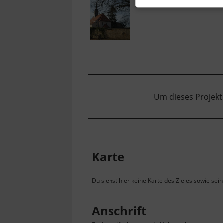
Um dieses Projekt
Karte
Du siehst hier keine Karte des Zieles sowie sei
Anschrift