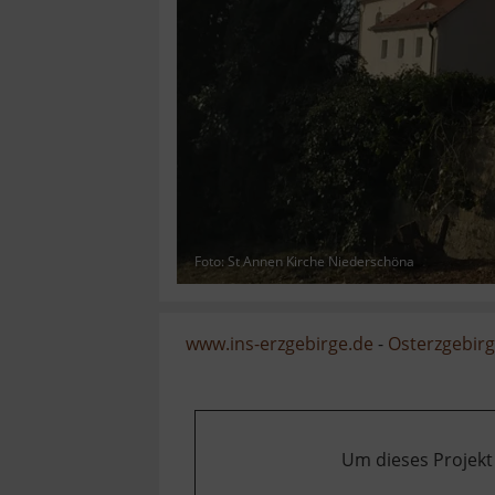
Foto: St Annen Kirche Niederschöna
www.ins-erzgebirge.de
-
Osterzgebir
Um dieses Projekt