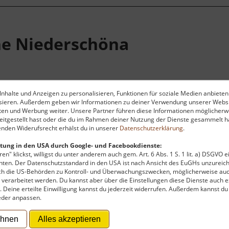
he Niederschöna
nhalte und Anzeigen zu personalisieren, Funktionen für soziale Medien anbieten
ysieren. Außerdem geben wir Informationen zu deiner Verwendung unserer Websi
ten und Werbung weiter. Unsere Partner führen diese Informationen möglicherw
itgestellt hast oder die du im Rahmen deiner Nutzung der Dienste gesammelt ha
na, einem Ortsteil von Halsbrücke, wurde in ihrer heutige
nden Widerufsrecht erhälst du in unserer
Datenschutzerklärung
.
hrem Dacht thront der Kirchturm als Dachreiter. Der Sage
tung in den USA durch Google- und Facebookdienste:
 Kaiser Friedrich I. Barbarossa das erste Kirchlein hier 
en" klickst, willigst du unter anderem auch gem. Art. 6 Abs. 1 S. 1 lit. a) DSGVO 
äter Erwähnungen von Niederschöna finden, bleibt die ge
ten. Der Datenschutzstandard in den USA ist nach Ansicht des EuGHs unzureich
rch die US-Behörden zu Kontroll- und Überwachungszwecken, möglicherweise au
t das Gotteshaus bekannt für seine Silbermannorgel, den
verarbeitet werden. Du kannst aber über die Einstellungen diese Dienste auch ex
t. Deine erteilte Einwilligung kannst du jederzeit widerrufen. Außerdem kannst du
eder anpassen.
ehnen
Alles akzeptieren