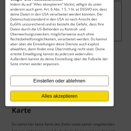
Indem du auf "Alles akzeptieren" klickst, willigst du unter
anderem auch gem. Art. 6 Abs. 1 S. 1 lit. a) DSGVO ein, dass
Um dieses Projekt zu finanzieren, wird
deine Daten in den USA verarbeitet werden könnten. Der
Datenschutzstandard in den USA ist nach Ansicht des
hier Werbung eingeblendet.
Cookie-
EuGHs unzureichend und es besteht die Gefahr, dass Ihre
Einstellungen ändern
.
Daten durch die US-Behörden zu Kontroll- und
Überwachungszwecken, möglicherweise auch ohne
Rechtsbehelfsmöglichkeiten, verarbeitet werden. Du kannst
aber über die Einstellungen diese Dienste auch explizit
abwählen, dann findet eine Übermittlung nicht statt. Deine
erteilte Einwilligung kannst du jederzeit widerrufen.
Eintritt
Außerdem kannst du deine Einstellung über die Fußzeile der
Seite immer wieder anpassen.
Der Eintritt ist kostenlos.
Keine Angaben vorhanden.
Einstellen oder ablehnen
Alles akzeptieren
Karte
Du siehst hier keine Karte des Zieles sowie seiner umgebenden