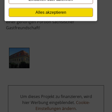
faszinieren lässt – Schloss Maxen ist ein Ort mit
ganz viel Seele. Ein Besuch hier oben ist wie ein
Alles akzeptieren
tiefes Durchatmen für den Geist, kombiniert mit
einer gehörigen Portion sächsischer
Gastfreundschaft!
Um dieses Projekt zu finanzieren, wird
hier Werbung eingeblendet.
Cookie-
Einstellungen ändern
.