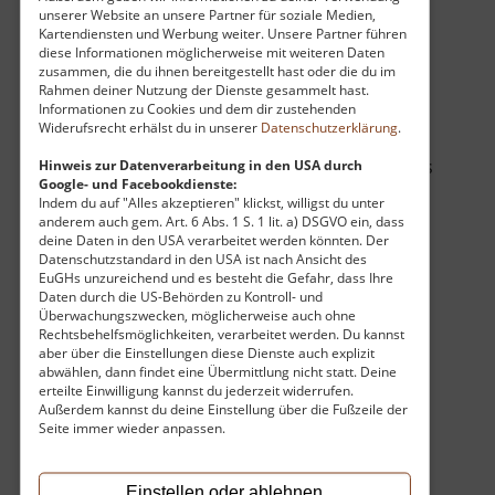
Familie Serre, Kunst und Menschen
unserer Website an unsere Partner für soziale Medien,
zusammenzubringen, leidenschaftlich
Kartendiensten und Werbung weiter. Unsere Partner führen
diese Informationen möglicherweise mit weiteren Daten
fortgeführt.
zusammen, die du ihnen bereitgestellt hast oder die du im
Rahmen deiner Nutzung der Dienste gesammelt hast.
Informationen zu Cookies und dem dir zustehenden
Für Wanderer und Kulturliebhaber ist das
Widerufsrecht erhälst du in unserer
Datenschutzerklärung
.
Schloss der perfekte Ausgangspunkt oder das
Hinweis zur Datenverarbeitung in den USA durch
krönende Ziel einer Tour. Von den Terrassen aus
Google- und Facebookdienste:
bietet sich dir ein fantastischer Blick, der bei
Indem du auf "Alles akzeptieren" klickst, willigst du unter
klarer Sicht vom Elbsandsteingebirge bis tief
anderem auch gem. Art. 6 Abs. 1 S. 1 lit. a) DSGVO ein, dass
deine Daten in den USA verarbeitet werden könnten. Der
hinein ins Osterzgebirge reicht. Ein kleiner
Datenschutzstandard in den USA ist nach Ansicht des
Abstecher in das dazugehörige Heimatmuseum
EuGHs unzureichend und es besteht die Gefahr, dass Ihre
Daten durch die US-Behörden zu Kontroll- und
im ehemaligen Gutshof rundet das Erlebnis ab
Überwachungszwecken, möglicherweise auch ohne
und erzählt dir alles über die dramatischen
Rechtsbehelfsmöglichkeiten, verarbeitet werden. Du kannst
Schlachten des Siebenjährigen Krieges, die einst
aber über die Einstellungen diese Dienste auch explizit
abwählen, dann findet eine Übermittlung nicht statt. Deine
vor den Toren des Schlosses tobten.
erteilte Einwilligung kannst du jederzeit widerrufen.
Außerdem kannst du deine Einstellung über die Fußzeile der
Seite immer wieder anpassen.
Ob du nun auf den Spuren berühmter Künstler
wandelst, die Ruhe im Schlosspark genießt oder
dich von der bewegten Geschichte der Anlage
Einstellen oder ablehnen