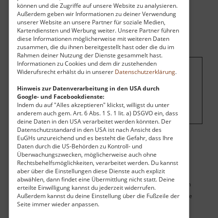
können und die Zugriffe auf unsere Website zu analysieren.
Außerdem geben wir Informationen zu deiner Verwendung
unserer Website an unsere Partner für soziale Medien,
Kartendiensten und Werbung weiter. Unsere Partner führen
diese Informationen möglicherweise mit weiteren Daten
zusammen, die du ihnen bereitgestellt hast oder die du im
Rahmen deiner Nutzung der Dienste gesammelt hast.
Informationen zu Cookies und dem dir zustehenden
Widerufsrecht erhälst du in unserer
Datenschutzerklärung
.
Um dieses Projekt zu finanzieren, wird
Hinweis zur Datenverarbeitung in den USA durch
hier Werbung eingeblendet.
Cookie-
Google- und Facebookdienste:
Einstellungen ändern
.
Indem du auf "Alles akzeptieren" klickst, willigst du unter
anderem auch gem. Art. 6 Abs. 1 S. 1 lit. a) DSGVO ein, dass
deine Daten in den USA verarbeitet werden könnten. Der
Datenschutzstandard in den USA ist nach Ansicht des
EuGHs unzureichend und es besteht die Gefahr, dass Ihre
Daten durch die US-Behörden zu Kontroll- und
Überwachungszwecken, möglicherweise auch ohne
Karte
Rechtsbehelfsmöglichkeiten, verarbeitet werden. Du kannst
aber über die Einstellungen diese Dienste auch explizit
abwählen, dann findet eine Übermittlung nicht statt. Deine
Du siehst hier keine Karte des Zieles sowie seiner umgebenden
erteilte Einwilligung kannst du jederzeit widerrufen.
Außerdem kannst du deine Einstellung über die Fußzeile der
Sehenswürdigkeiten, weil du die Karte deaktiviert hast. Aktiviere
Seite immer wieder anpassen.
die Karte hier:
Einstellungen