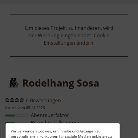
Um dieses Projekt zu finanzieren, wird
hier Werbung eingeblendet.
Cookie-
Einstellungen ändern
.
Rodelhang Sosa
0 Bewertungen
Aktuell vom 05.11.2023
Abenteuerfaktor
Besucheraufkommen
Wir verwenden Cookies, um Inhalte und Anzeigen zu
personalisieren, Funktionen für soziale Medien anbieten zu