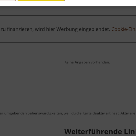
 zu finanzieren, wird hier Werbung eingeblendet.
Cookie-Ein
Keine Angaben vorhanden.
ner umgebenden Sehenswürdigkeiten, weil du die Karte deaktiviert hast. Aktiviere 
Weiterführende Lin