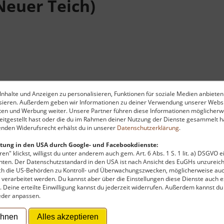
Neuer Teich)
insamen Straße zwischen Boleboř (Göttersdorf) und Hora Sva
nhalte und Anzeigen zu personalisieren, Funktionen für soziale Medien anbieten
ilen ein. Hier kann man prima Picknick machen und die Ru
ysieren. Außerdem geben wir Informationen zu deiner Verwendung unserer Websi
ees sind ein wenig versumpft, daher vorsicht beim Betreten
ten und Werbung weiter. Unsere Partner führen diese Informationen möglicherw
itgestellt hast oder die du im Rahmen deiner Nutzung der Dienste gesammelt ha
ichen Schwebstoffen. Von hier aus kann man auch gut weit
nden Widerufsrecht erhälst du in unserer
Datenschutzerklärung
.
.
tung in den USA durch Google- und Facebookdienste:
en" klickst, willigst du unter anderem auch gem. Art. 6 Abs. 1 S. 1 lit. a) DSGVO 
ten. Der Datenschutzstandard in den USA ist nach Ansicht des EuGHs unzureich
rch die US-Behörden zu Kontroll- und Überwachungszwecken, möglicherweise au
verarbeitet werden. Du kannst aber über die Einstellungen diese Dienste auch ex
t. Deine erteilte Einwilligung kannst du jederzeit widerrufen. Außerdem kannst du
eder anpassen.
ehnen
Alles akzeptieren