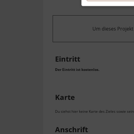
Um dieses Projekt
Eintritt
Der Eintritt ist kostenlos.
Karte
Du siehst hier keine Karte des Zieles sowie sei
Anschrift