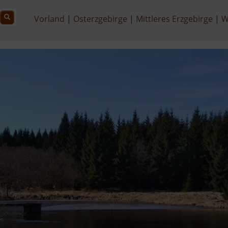
Vorland
Osterzgebirge
Mittleres Erzgebirge
W