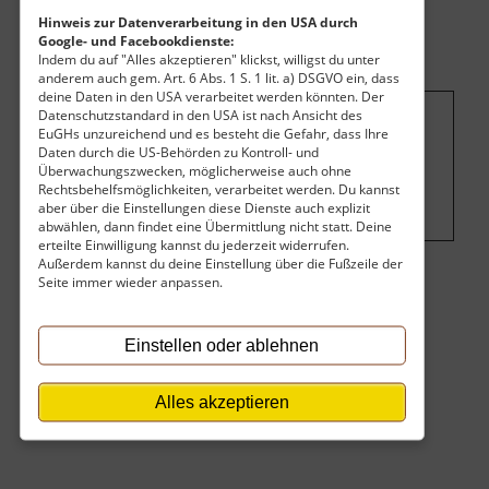
Hinweis zur Datenverarbeitung in den USA durch
Google- und Facebookdienste:
Indem du auf "Alles akzeptieren" klickst, willigst du unter
anderem auch gem. Art. 6 Abs. 1 S. 1 lit. a) DSGVO ein, dass
deine Daten in den USA verarbeitet werden könnten. Der
Datenschutzstandard in den USA ist nach Ansicht des
EuGHs unzureichend und es besteht die Gefahr, dass Ihre
Um dieses Projekt zu finanzieren, wird
Daten durch die US-Behörden zu Kontroll- und
hier Werbung eingeblendet.
Cookie-
Überwachungszwecken, möglicherweise auch ohne
Rechtsbehelfsmöglichkeiten, verarbeitet werden. Du kannst
Einstellungen ändern
.
aber über die Einstellungen diese Dienste auch explizit
abwählen, dann findet eine Übermittlung nicht statt. Deine
erteilte Einwilligung kannst du jederzeit widerrufen.
Außerdem kannst du deine Einstellung über die Fußzeile der
Seite immer wieder anpassen.
Eintritt
Der Eintritt ist kostenlos.
Einstellen oder ablehnen
Keine Angaben vorhanden.
Alles akzeptieren