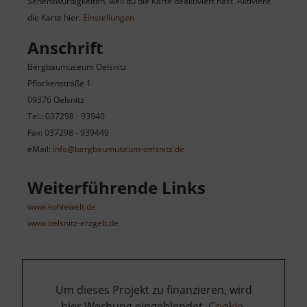
Sehenswürdigkeiten, weil du die Karte deaktiviert hast. Aktiviere
die Karte hier:
Einstellungen
Anschrift
Bergbaumuseum Oelsnitz
Pflockenstraße 1
09376 Oelsnitz
Tel.: 037298 - 93940
Fax: 037298 - 939449
eMail:
info@bergbaumuseum-oelsnitz.de
Weiterführende Links
www.kohlewelt.de
www.oelsnitz-erzgeb.de
Um dieses Projekt zu finanzieren, wird
hier Werbung eingeblendet.
Cookie-