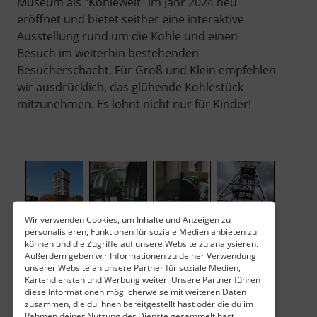
Museum als "Kohlewelt" im Jahr 2024 neu
eröffnet und bietet seither eine interaktive
Ausstellung rund um die Kohle und einen
Besuch im weiterhin bestehenden
Besucherschacht. Für Groß und Klein empfehlen
wir ausdrücklich, das glühende Kohlestück
mitzunehmen. Es lohnt nicht nur für Kinder!
Wir verwenden Cookies, um Inhalte und Anzeigen zu
personalisieren, Funktionen für soziale Medien anbieten zu
können und die Zugriffe auf unsere Website zu analysieren.
Außerdem geben wir Informationen zu deiner Verwendung
unserer Website an unsere Partner für soziale Medien,
Kartendiensten und Werbung weiter. Unsere Partner führen
diese Informationen möglicherweise mit weiteren Daten
zusammen, die du ihnen bereitgestellt hast oder die du im
Rahmen deiner Nutzung der Dienste gesammelt hast.