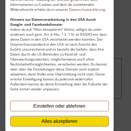
Informationen zu Cookies und dem dir zustehenden
Widerufsrecht erhälst du in unserer
Datenschutzerklärung
.
Hinweis zur Datenverarbeitung in den USA durch
Google- und Facebookdienste:
Indem du auf "Alles akzeptieren" klickst, willigst du unter
anderem auch gem. Art. 6 Abs. 1 S. 1 lit. a) DSGVO ein, dass
deine Daten in den USA verarbeitet werden könnten. Der
Datenschutzstandard in den USA ist nach Ansicht des
EuGHs unzureichend und es besteht die Gefahr, dass Ihre
Daten durch die US-Behörden zu Kontroll- und
Überwachungszwecken, möglicherweise auch ohne
Rechtsbehelfsmöglichkeiten, verarbeitet werden. Du kannst
aber über die Einstellungen diese Dienste auch explizit
Um dieses Projekt zu finanzieren, wird
abwählen, dann findet eine Übermittlung nicht statt. Deine
hier Werbung eingeblendet.
Cookie-
erteilte Einwilligung kannst du jederzeit widerrufen.
Außerdem kannst du deine Einstellung über die Fußzeile der
Einstellungen ändern
.
Seite immer wieder anpassen.
Einstellen oder ablehnen
Eintritt
Alles akzeptieren
Erwachsener Ausstellung: 8.00 Euro
Ausstellung mit Anschauungsbergwerk: 13.00 Euro