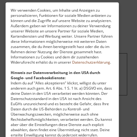
Wir verwenden Cookies, um Inhalte und Anzeigen zu
personalisieren, Funktionen für soziale Medien anbieten zu
können und die Zugriffe auf unsere Website zu analysieren.
Außerdem geben wir Informationen zu deiner Verwendung
unserer Website an unsere Partner für soziale Medien,
Kartendiensten und Werbung weiter. Unsere Partner führen
diese Informationen möglicherweise mit weiteren Daten
zusammen, die du ihnen bereitgestellt hast oder die du im
Rahmen deiner Nutzung der Dienste gesammelt hast.
Informationen zu Cookies und dem dir zustehenden
Widerufsrecht erhälst du in unserer
Datenschutzerklärung
.
Um dieses Projekt zu finanzieren, wird
Hinweis zur Datenverarbeitung in den USA durch
hier Werbung eingeblendet.
Cookie-
Google- und Facebookdienste:
Einstellungen ändern
.
Indem du auf "Alles akzeptieren" klickst, willigst du unter
anderem auch gem. Art. 6 Abs. 1 S. 1 lit. a) DSGVO ein, dass
deine Daten in den USA verarbeitet werden könnten. Der
Datenschutzstandard in den USA ist nach Ansicht des
EuGHs unzureichend und es besteht die Gefahr, dass Ihre
Daten durch die US-Behörden zu Kontroll- und
Eintritt
Überwachungszwecken, möglicherweise auch ohne
Rechtsbehelfsmöglichkeiten, verarbeitet werden. Du kannst
Vollzahler:
24,00 €
aber über die Einstellungen diese Dienste auch explizit
Ermäßigt:
20,00 €
abwählen, dann findet eine Übermittlung nicht statt. Deine
Öffnungszeiten
erteilte Einwilligung kannst du jederzeit widerrufen.