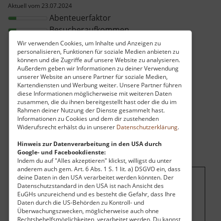
Aktuell vom 23.07.2024
Abenteuerfaktor
Besucheraufkommen
Wir verwenden Cookies, um Inhalte und Anzeigen zu
personalisieren, Funktionen für soziale Medien anbieten zu
können und die Zugriffe auf unsere Website zu analysieren.
Außerdem geben wir Informationen zu deiner Verwendung
unserer Website an unsere Partner für soziale Medien,
Kartendiensten und Werbung weiter. Unsere Partner führen
diese Informationen möglicherweise mit weiteren Daten
zusammen, die du ihnen bereitgestellt hast oder die du im
Rahmen deiner Nutzung der Dienste gesammelt hast.
Informationen zu Cookies und dem dir zustehenden
Widerufsrecht erhälst du in unserer
Datenschutzerklärung
.
Hinweis zur Datenverarbeitung in den USA durch
Google- und Facebookdienste:
Indem du auf "Alles akzeptieren" klickst, willigst du unter
anderem auch gem. Art. 6 Abs. 1 S. 1 lit. a) DSGVO ein, dass
deine Daten in den USA verarbeitet werden könnten. Der
Datenschutzstandard in den USA ist nach Ansicht des
Um dieses Projekt zu finanzieren, wird
EuGHs unzureichend und es besteht die Gefahr, dass Ihre
hier Werbung eingeblendet.
Cookie-
Daten durch die US-Behörden zu Kontroll- und
Überwachungszwecken, möglicherweise auch ohne
Einstellungen ändern
.
Rechtsbehelfsmöglichkeiten, verarbeitet werden. Du kannst