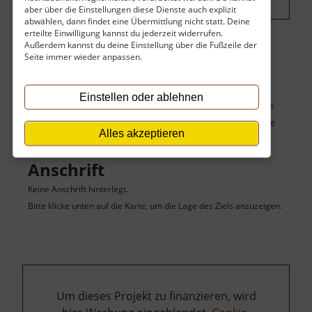
aber über die Einstellungen diese Dienste auch explizit
abwählen, dann findet eine Übermittlung nicht statt. Deine
erteilte Einwilligung kannst du jederzeit widerrufen.
Außerdem kannst du deine Einstellung über die Fußzeile der
Seite immer wieder anpassen.
Karte
Einstellen oder ablehnen
Du siehst hier keine Karte des Zieles sowie seiner umgebenden
Sehenswürdigkeiten, weil du die Karte deaktiviert hast. Aktiviere
Alles akzeptieren
die Karte hier:
Einstellungen
Anschrift
Keine Anschrift hinterlegt.
Bitte klicke unten auf die Karte, um die Lage des Ziels anzuzeigen.
Um dieses Projekt zu finanzieren, wird