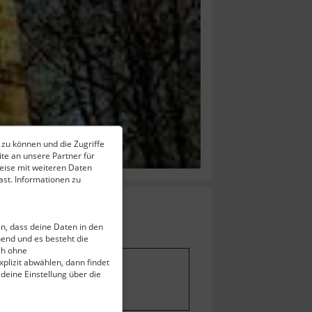
 zu können und die Zugriffe
te an unsere Partner für
eise mit weiteren Daten
st. Informationen zu
ein, dass deine Daten in den
end und es besteht die
ch ohne
plizit abwählen, dann findet
 deine Einstellung über die
stellungen ändern
.