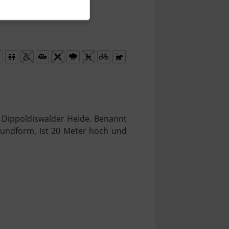
r Dippoldiswalder Heide. Benannt
undform, ist 20 Meter hoch und