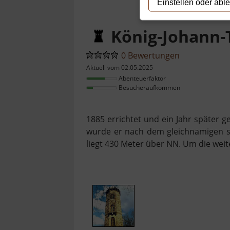
Einstellen oder abl
König-Johann
0 Bewertungen
Aktuell vom 02.05.2025
Abenteuerfaktor
Besucheraufkommen
1885 errichtet und ein Jahr später 
wurde er nach dem gleichnamigen s
liegt 430 Meter über NN. Um die wei