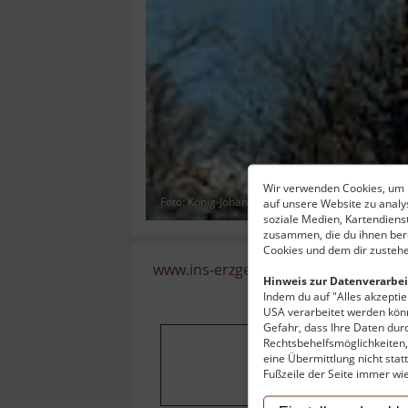
Wir verwenden Cookies, um I
Foto: König-Johann-Turm © by www.dippoldiswal
auf unsere Website zu anal
soziale Medien, Kartendiens
zusammen, die du ihnen bere
Cookies und dem dir zustehe
www.ins-erzgebirge.de
-
Osterzgebir
Hinweis zur Datenverarbei
Indem du auf "Alles akzeptier
USA verarbeitet werden könn
Gefahr, dass Ihre Daten du
Rechtsbehelfsmöglichkeiten, 
eine Übermittlung nicht stat
Um dieses Projekt
Fußzeile der Seite immer wi