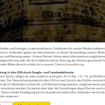
nhalte und Anzeigen zu personalisieren, Funktionen für soziale Medien anbieten
de.de
ysieren. Außerdem geben wir Informationen zu deiner Verwendung unserer Websi
ten und Werbung weiter. Unsere Partner führen diese Informationen möglicherw
itgestellt hast oder die du im Rahmen deiner Nutzung der Dienste gesammelt ha
nden Widerufsrecht erhälst du in unserer
Datenschutzerklärung
.
ge
-
Aussichtspunkte und Türme
tung in den USA durch Google- und Facebookdienste:
en" klickst, willigst du unter anderem auch gem. Art. 6 Abs. 1 S. 1 lit. a) DSGVO 
ten. Der Datenschutzstandard in den USA ist nach Ansicht des EuGHs unzureich
rch die US-Behörden zu Kontroll- und Überwachungszwecken, möglicherweise au
verarbeitet werden. Du kannst aber über die Einstellungen diese Dienste auch ex
t. Deine erteilte Einwilligung kannst du jederzeit widerrufen. Außerdem kannst du
 zu finanzieren, wird hier Werbung eingeblendet.
Cookie-Ein
eder anpassen.