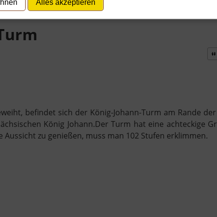
ehnen
Alles akzeptieren
-Turm
geweiht, befindet sich der König-Johann-Turm am Rande de
ächsischen König Johann.Der Turm hat eine achteckige Gr
te Aussicht zu genießen, muss man 102 Stufen erklimmen.