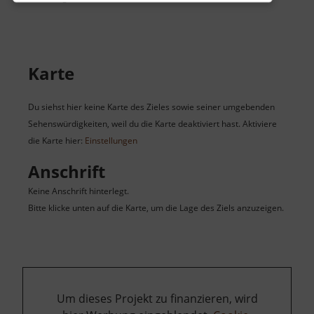
Karte
Du siehst hier keine Karte des Zieles sowie seiner umgebenden
Sehenswürdigkeiten, weil du die Karte deaktiviert hast. Aktiviere
die Karte hier:
Einstellungen
Anschrift
Keine Anschrift hinterlegt.
Bitte klicke unten auf die Karte, um die Lage des Ziels anzuzeigen.
Um dieses Projekt zu finanzieren, wird