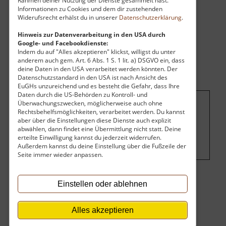
Informationen zu Cookies und dem dir zustehenden
Widerufsrecht erhälst du in unserer
Datenschutzerklärung
.
Hinweis zur Datenverarbeitung in den USA durch
Google- und Facebookdienste:
Indem du auf "Alles akzeptieren" klickst, willigst du unter
anderem auch gem. Art. 6 Abs. 1 S. 1 lit. a) DSGVO ein, dass
deine Daten in den USA verarbeitet werden könnten. Der
Datenschutzstandard in den USA ist nach Ansicht des
EuGHs unzureichend und es besteht die Gefahr, dass Ihre
Daten durch die US-Behörden zu Kontroll- und
Überwachungszwecken, möglicherweise auch ohne
Rechtsbehelfsmöglichkeiten, verarbeitet werden. Du kannst
Um dieses Projekt zu finanzieren, wird
aber über die Einstellungen diese Dienste auch explizit
hier Werbung eingeblendet.
Cookie-
abwählen, dann findet eine Übermittlung nicht statt. Deine
Einstellungen ändern
.
erteilte Einwilligung kannst du jederzeit widerrufen.
Außerdem kannst du deine Einstellung über die Fußzeile der
Seite immer wieder anpassen.
Einstellen oder ablehnen
Eintritt
Der Eintritt ist kostenlos.
Alles akzeptieren
Keine Angaben vorhanden.