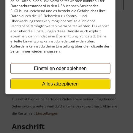
deine Daten in den USA verarbeitet werden könnten. Der
Datenschutzstandard in den USA ist nach Ansicht des
EuGHs unzureichend und es besteht die Gefahr, dass Ihre
Daten durch die US-Behörden zu Kontroll- und
Überwachungszwecken, möglicherweise auch ohne
Eintritt
Rechtsbehelfsmöglichkeiten, verarbeitet werden. Du kannst
aber über die Einstellungen diese Dienste auch explizit
abwählen, dann findet eine Übermittlung nicht statt. Deine
Der Eintritt ist kostenlos.
erteilte Einwilligung kannst du jederzeit widerrufen.
Öffnungszeiten
Außerdem kannst du deine Einstellung über die Fußzeile der
Seite immer wieder anpassen.
Frei zugänglich.
Einstellen oder ablehnen
Karte
Alles akzeptieren
Du siehst hier keine Karte des Zieles sowie seiner umgebenden
Sehenswürdigkeiten, weil du die Karte deaktiviert hast. Aktiviere
die Karte hier:
Einstellungen
Anschrift