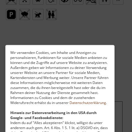
Wir verwenden Cookies, um Inhalte und Anzeigen zu
personalisieren, Funktionen für soziale Medien anbieten zu
können und die Zugriffe auf unsere Website zu analysieren.
Außerdem geben wir Informationen zu deiner Verwendung
unserer Website an unsere Partner für soziale Medien,
Kartendiensten und Werbung weiter. Unsere Partner führen
diese Informationen möglicherweise mit weiteren Daten
zusammen, die du ihnen bereitgestellt hast oder die du im
Rahmen deiner Nutzung der Dienste gesammelt hast.
Informationen zu Cookies und dem dir zustehenden
Widerufsrecht erhälst du in unserer
Datenschutzerklärung
.
Hinweis zur Datenverarbeitung in den USA durch
Um dieses Projekt zu finanzieren, wird
Google- und Facebookdienste:
hier Werbung eingeblendet.
Cookie-
Indem du auf "Alles akzeptieren" klickst, willigst du unter
anderem auch gem. Art. 6 Abs. 1 S. 1 lit. a) DSGVO ein, dass
Einstellungen ändern
.