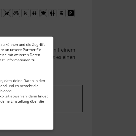
 zu können und die Zugriffe
saniert und lädt heute mit einem
te an unsere Partner für
eise mit weiteren Daten
len ein. Außerdem gibt es einen
st. Informationen zu
ein, dass deine Daten in den
end und es besteht die
ch ohne
plizit abwählen, dann findet
stellungen ändern
.
 deine Einstellung über die