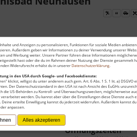
ebnisbad Neuhausen
nhalte und Anzeigen zu personalisieren, Funktionen für soziale Medien anbieten
tigen Form gibt es seit 1998. Damals wurde es umfassend 
ysieren. Außerdem geben wir Informationen zu deiner Verwendung unserer Websi
ten und Werbung weiter. Unsere Partner führen diese Informationen möglicherw
en Rutsche, Strömungskanal und Kinderbecken zum Verwei
itgestellt hast oder die du im Rahmen deiner Nutzung der Dienste gesammelt ha
owie einen Imbiss.
nden Widerufsrecht erhälst du in unserer
Datenschutzerklärung
.
tung in den USA durch Google- und Facebookdienste:
en" klickst, willigst du unter anderem auch gem. Art. 6 Abs. 1 S. 1 lit. a) DSGVO 
ten. Der Datenschutzstandard in den USA ist nach Ansicht des EuGHs unzureich
rch die US-Behörden zu Kontroll- und Überwachungszwecken, möglicherweise au
verarbeitet werden. Du kannst aber über die Einstellungen diese Dienste auch ex
 zu finanzieren, wird hier Werbung eingeblendet.
Cookie-Ein
t. Deine erteilte Einwilligung kannst du jederzeit widerrufen. Außerdem kannst du
eder anpassen.
ehnen
Alles akzeptieren
Öffnungszeiten