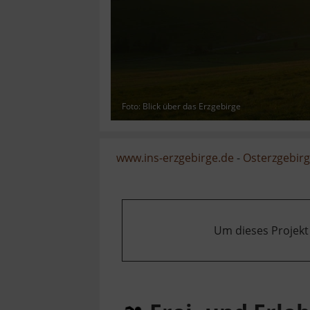
Foto: Blick über das Erzgebirge
www.ins-erzgebirge.de
-
Osterzgebir
Um dieses Projekt