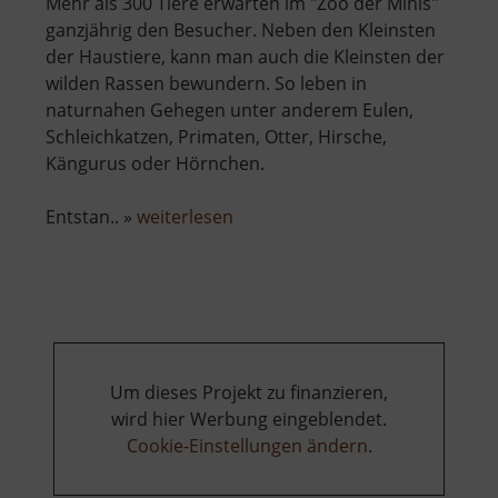
Mehr als 300 Tiere erwarten im "Zoo der Minis"
ganzjährig den Besucher. Neben den Kleinsten
der Haustiere, kann man auch die Kleinsten der
wilden Rassen bewundern. So leben in
naturnahen Gehegen unter anderem Eulen,
Schleichkatzen, Primaten, Otter, Hirsche,
Kängurus oder Hörnchen.
über
Entstan.. »
weiterlesen
Tiergarten
Aue
Um dieses Projekt zu finanzieren,
wird hier Werbung eingeblendet.
Cookie-Einstellungen ändern
.