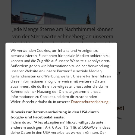
Jede Menge Sterne am Nachthimmel können
von der Sternwarte Schneeberg an unserem
Nachthimmel beobachtet werden. Hier steht
das größte Teleskop im Freistaat Sachsen: ein
Wir verwenden Cookies, um Inhalte und Anzeigen zu
personalisieren, Funktionen für soziale Medien anbieten zu
600 mm-Spiegelteleskop. Neben
können und die Zugriffe auf unsere Website zu analysieren.
Beobachtungsabenden gibt es auch weitere
Außerdem geben wir Informationen zu deiner Verwendung
unserer Website an unsere Partner für soziale Medien,
Veranstaltungen, die Wissen über die Welt über
Kartendiensten und Werbung weiter. Unsere Partner führen
über
unseren Köpfe.. »
weiterlesen
diese Informationen möglicherweise mit weiteren Daten
Zeiss-
zusammen, die du ihnen bereitgestellt hast oder die du im
Rahmen deiner Nutzung der Dienste gesammelt hast.
Planetarium
Informationen zu Cookies und dem dir zustehenden
Widerufsrecht erhälst du in unserer
Datenschutzerklärung
.
Městská věž a kostel Nanebevzetí Pa
Hinweis zur Datenverarbeitung in den USA durch
Google- und Facebookdienste:
Stadtturm Chomutov mit Kirche Mariä Himmelfahrt / Böhmisches Erzgebirge
Indem du auf "Alles akzeptieren" klickst, willigst du unter
aktuell vom 07.06.2026 / Zugriffe: 1304
anderem auch gem. Art. 6 Abs. 1 S. 1 lit. a) DSGVO ein, dass
34 km vom aktuellen Standort
deine Daten in den USA verarbeitet werden könnten. Der