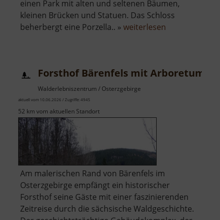
einen Park mit alten und seltenen Bäumen,
kleinen Brücken und Statuen. Das Schloss
über
beherbergt eine Porzella.. »
weiterlesen
Schloss
Klösterle
Forsthof Bärenfels mit Arboretum
Walderlebniszentrum / Osterzgebirge
aktuell vom 10.06.2026 / Zugriffe: 4945
52 km vom aktuellen Standort
Am malerischen Rand von Bärenfels im
Osterzgebirge empfängt ein historischer
Forsthof seine Gäste mit einer faszinierenden
Zeitreise durch die sächsische Waldgeschichte.