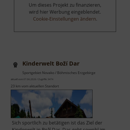
Panny
Um dieses Projekt zu finanzieren,
Marie
wird hier Werbung eingeblendet.
Cookie-Einstellungen ändern
.
Kinderwelt Boží Dar
Sportgebiet Novako / Böhmisches Erzgebirge
aktuell vom 07.06.2026 / Zugriffe: 3474
23 km vom aktuellen Standort
Sich sportlich zu betätigen ist das Ziel der
Kinderwelt in Boží Dar. Das geht sowohl im