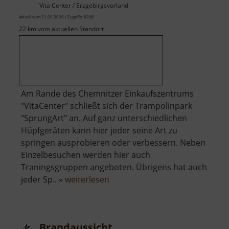
Vita Center / Erzgebirgsvorland
aktuell vom 31.05.2026 / Zugriffe: 8298
22 km vom aktuellen Standort
Am Rande des Chemnitzer Einkaufszentrums
"VitaCenter" schließt sich der Trampolinpark
"SprungArt" an. Auf ganz unterschiedlichen
Hüpfgeräten kann hier jeder seine Art zu
springen ausprobieren oder verbessern. Neben
Einzelbesuchen werden hier auch
Traningsgruppen angeboten. Übrigens hat auch
über
jeder Sp.. »
weiterlesen
Trampolinpark
Brandaussicht