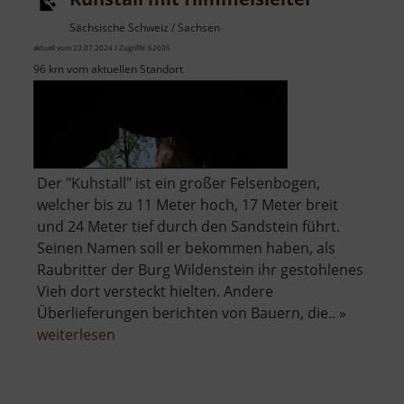
Sächsische Schweiz / Sachsen
aktuell vom 23.07.2024 / Zugriffe: 62605
96 km vom aktuellen Standort
Der "Kuhstall" ist ein großer Felsenbogen,
welcher bis zu 11 Meter hoch, 17 Meter breit
und 24 Meter tief durch den Sandstein führt.
Seinen Namen soll er bekommen haben, als
Raubritter der Burg Wildenstein ihr gestohlenes
Vieh dort versteckt hielten. Andere
Überlieferungen berichten von Bauern, die.. »
über
weiterlesen
Kuhstall
mit
Himmelsleiter