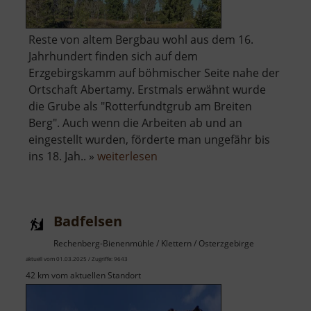
Reste von altem Bergbau wohl aus dem 16.
Jahrhundert finden sich auf dem
Erzgebirgskamm auf böhmischer Seite nahe der
Ortschaft Abertamy. Erstmals erwähnt wurde
die Grube als "Rotterfundtgrub am Breiten
Berg". Auch wenn die Arbeiten ab und an
eingestellt wurden, förderte man ungefähr bis
über
ins 18. Jah.. »
weiterlesen
Červená
jáma
Badfelsen
Rechenberg-Bienenmühle / Klettern / Osterzgebirge
aktuell vom 01.03.2025 / Zugriffe: 9643
42 km vom aktuellen Standort