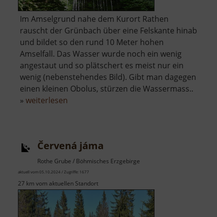
Im Amselgrund nahe dem Kurort Rathen
rauscht der Grünbach über eine Felskante hinab
und bildet so den rund 10 Meter hohen
Amselfall. Das Wasser wurde noch ein wenig
angestaut und so plätschert es meist nur ein
wenig (nebenstehendes Bild). Gibt man dagegen
einen kleinen Obolus, stürzen die Wassermass..
über
»
weiterlesen
Amselfall
Červená jáma
Rothe Grube / Böhmisches Erzgebirge
aktuell vom 05.10.2024 / Zugriffe: 1677
27 km vom aktuellen Standort