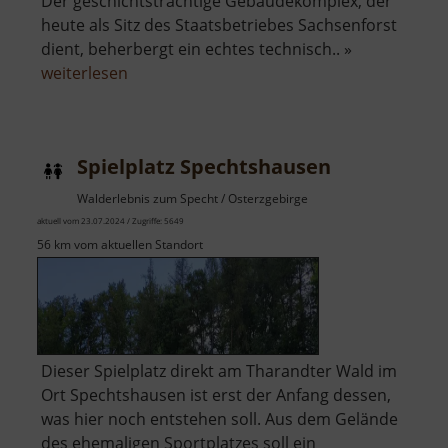
Der geschichtsträchtige Gebäudekomplex, der
heute als Sitz des Staatsbetriebes Sachsenforst
dient, beherbergt ein echtes technisch.. »
über
weiterlesen
Forsthof
Bärenfels
mit
Spielplatz Spechtshausen
Arboretum
Walderlebnis zum Specht / Osterzgebirge
aktuell vom 23.07.2024 / Zugriffe: 5649
56 km vom aktuellen Standort
Dieser Spielplatz direkt am Tharandter Wald im
Ort Spechtshausen ist erst der Anfang dessen,
was hier noch entstehen soll. Aus dem Gelände
des ehemaligen Sportplatzes soll ein