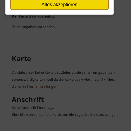
Eintritt
Alles akzeptieren
Der Eintritt ist kostenlos.
Keine Angaben vorhanden.
Karte
Du siehst hier keine Karte des Zieles sowie seiner umgebenden
Sehenswürdigkeiten, weil du die Karte deaktiviert hast. Aktiviere
die Karte hier:
Einstellungen
Anschrift
Keine Anschrift hinterlegt.
Bitte klicke unten auf die Karte, um die Lage des Ziels anzuzeigen.