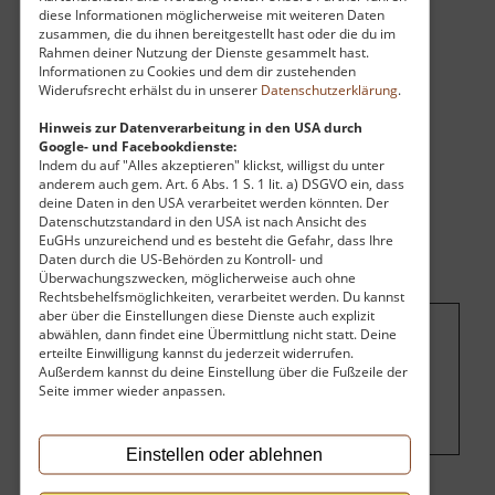
diese Informationen möglicherweise mit weiteren Daten
Schatz bewachen soll, der unter den Resten der
zusammen, die du ihnen bereitgestellt hast oder die du im
alten Burg verborgen sein soll.
Rahmen deiner Nutzung der Dienste gesammelt hast.
Informationen zu Cookies und dem dir zustehenden
Widerufsrecht erhälst du in unserer
Datenschutzerklärung
.
Hinweis zur Datenverarbeitung in den USA durch
Google- und Facebookdienste:
Indem du auf "Alles akzeptieren" klickst, willigst du unter
anderem auch gem. Art. 6 Abs. 1 S. 1 lit. a) DSGVO ein, dass
deine Daten in den USA verarbeitet werden könnten. Der
Datenschutzstandard in den USA ist nach Ansicht des
EuGHs unzureichend und es besteht die Gefahr, dass Ihre
Daten durch die US-Behörden zu Kontroll- und
Überwachungszwecken, möglicherweise auch ohne
Rechtsbehelfsmöglichkeiten, verarbeitet werden. Du kannst
aber über die Einstellungen diese Dienste auch explizit
abwählen, dann findet eine Übermittlung nicht statt. Deine
Um dieses Projekt zu finanzieren, wird
erteilte Einwilligung kannst du jederzeit widerrufen.
Außerdem kannst du deine Einstellung über die Fußzeile der
hier Werbung eingeblendet.
Cookie-
Seite immer wieder anpassen.
Einstellungen ändern
.
Einstellen oder ablehnen