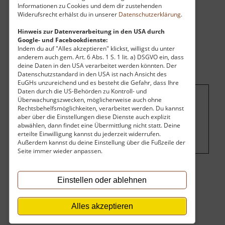
Informationen zu Cookies und dem dir zustehenden
Widerufsrecht erhälst du in unserer
Datenschutzerklärung
.
Hinweis zur Datenverarbeitung in den USA durch
Google- und Facebookdienste:
Indem du auf "Alles akzeptieren" klickst, willigst du unter
anderem auch gem. Art. 6 Abs. 1 S. 1 lit. a) DSGVO ein, dass
deine Daten in den USA verarbeitet werden könnten. Der
Datenschutzstandard in den USA ist nach Ansicht des
EuGHs unzureichend und es besteht die Gefahr, dass Ihre
Daten durch die US-Behörden zu Kontroll- und
Überwachungszwecken, möglicherweise auch ohne
Um dieses Projekt zu finanzieren, wird
Rechtsbehelfsmöglichkeiten, verarbeitet werden. Du kannst
aber über die Einstellungen diese Dienste auch explizit
hier Werbung eingeblendet.
Cookie-
abwählen, dann findet eine Übermittlung nicht statt. Deine
Einstellungen ändern
.
erteilte Einwilligung kannst du jederzeit widerrufen.
Außerdem kannst du deine Einstellung über die Fußzeile der
Seite immer wieder anpassen.
Eintritt
Einstellen oder ablehnen
Der Eintritt ist kostenlos.
Alles akzeptieren
Keine Angaben vorhanden.