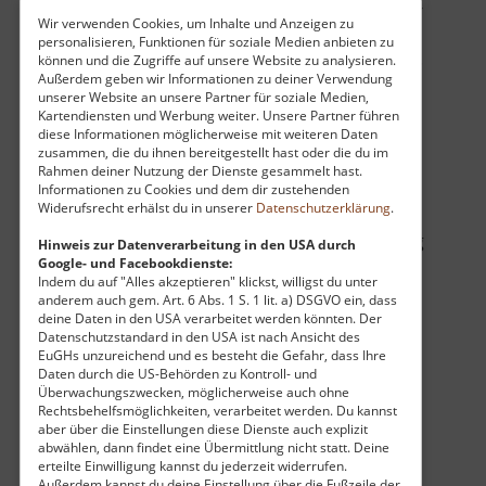
Weihnachtsstollen zu erwerben, der in der Rolle-
Wir verwenden Cookies, um Inhalte und Anzeigen zu
Mühle sogar in Bio-Qualität produziert wird – ein
personalisieren, Funktionen für soziale Medien anbieten zu
echtes kulinarisches Aushängeschild der Region.
können und die Zugriffe auf unsere Website zu analysieren.
Außerdem geben wir Informationen zu deiner Verwendung
unserer Website an unsere Partner für soziale Medien,
Neben den kulinarischen Schätzen bietet das
Kartendiensten und Werbung weiter. Unsere Partner führen
diese Informationen möglicherweise mit weiteren Daten
Gelände auch für Technikinteressierte und
zusammen, die du ihnen bereitgestellt hast oder die du im
Naturfreunde spannende Einblicke. Die Mühle
Rahmen deiner Nutzung der Dienste gesammelt hast.
gilt als Vorreiter in Sachen Nachhaltigkeit und
Informationen zu Cookies und dem dir zustehenden
Widerufsrecht erhälst du in unserer
Datenschutzerklärung
.
deckt einen großen Teil ihres Energiebedarfs
durch regenerative Wasserkraft. Ein Spaziergang
Hinweis zur Datenverarbeitung in den USA durch
Google- und Facebookdienste:
entlang der Zschopau führt Besucher direkt zur
Indem du auf "Alles akzeptieren" klickst, willigst du unter
beeindruckenden Fischtreppe, die zeigt, wie
anderem auch gem. Art. 6 Abs. 1 S. 1 lit. a) DSGVO ein, dass
moderne Energiegewinnung und der Schutz der
deine Daten in den USA verarbeitet werden könnten. Der
Datenschutzstandard in den USA ist nach Ansicht des
Flussfauna harmonisch koexistieren können.
EuGHs unzureichend und es besteht die Gefahr, dass Ihre
Wer tiefer in den Alltag eines Müllers eintauchen
Daten durch die US-Behörden zu Kontroll- und
Überwachungszwecken, möglicherweise auch ohne
möchte, kann bei einer angemeldeten Führung
Rechtsbehelfsmöglichkeiten, verarbeitet werden. Du kannst
erleben, wie aus dem Korn in komplexen
aber über die Einstellungen diese Dienste auch explizit
Mahlgängen feinster Mehlstaub wird. So ist die
abwählen, dann findet eine Übermittlung nicht statt. Deine
erteilte Einwilligung kannst du jederzeit widerrufen.
Rolle-Mühle weit mehr als nur ein
Außerdem kannst du deine Einstellung über die Fußzeile der