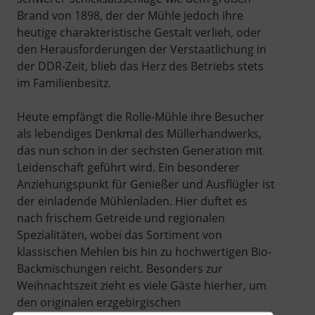
Brand von 1898, der der Mühle jedoch ihre
heutige charakteristische Gestalt verlieh, oder
den Herausforderungen der Verstaatlichung in
der DDR-Zeit, blieb das Herz des Betriebs stets
im Familienbesitz.
Heute empfängt die Rolle-Mühle ihre Besucher
als lebendiges Denkmal des Müllerhandwerks,
das nun schon in der sechsten Generation mit
Leidenschaft geführt wird. Ein besonderer
Anziehungspunkt für Genießer und Ausflügler ist
der einladende Mühlenladen. Hier duftet es
nach frischem Getreide und regionalen
Spezialitäten, wobei das Sortiment von
klassischen Mehlen bis hin zu hochwertigen Bio-
Backmischungen reicht. Besonders zur
Weihnachtszeit zieht es viele Gäste hierher, um
den originalen erzgebirgischen