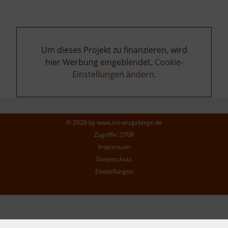
Um dieses Projekt zu finanzieren, wird
hier Werbung eingeblendet.
Cookie-
Einstellungen ändern
.
© 2026 by
www.ins-erzgebirge.de
Zugriffe: 3708
Impressum
Datenschutz
Einstellungen