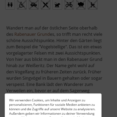
Wandert man auf der östlichen Seite oberhalb
des
Rabenauer Grund
es, so trifft man recht viele
schöne Aussichtspunkte. Hinter den Gärten liegt
zum Beispiel die "Vogelstellige". Das ist ein etwas
vorgelagerter Felsen mit zwei Aussichtspunkten.
Von hier aus blickt man in den Rabenauer Grund
hinab zur Weißeritz. Der Name geht wohl auf
den Vogelfang zu früheren Zeiten zurück. Früher
wurden Singvögel in Bauern gehalten oder sogar
verspeist. Eine Bank lädt den Wanderer zum
Verweilen ein, bevor er auf dem Sagenweg
weiter dem schmalen Pfad am Hang folgt.
Wir verwenden Cookies, um Inhalte und Anzeigen zu
personalisieren, Funktionen für soziale Medien anbieten zu
können und die Zugriffe auf unsere Website zu analysieren.
Außerdem geben wir Informationen zu deiner Verwendung