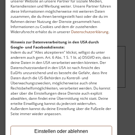
unserer Website an unsere Partner für soziale Medien,
Kartendiensten und Werbung weiter. Unsere Partner führen
diese Informationen möglicherweise mit weiteren Daten
zusammen, die du ihnen bereitgestellt hast oder die du im
Rahmen deiner Nutzung der Dienste gesammelt hast.
Informationen zu Cookies und dem dir zustehenden
Widerufsrecht erhälst du in unserer
Datenschutzerklärung
.
Hinweis zur Datenverarbeitung in den USA durch
Google- und Facebookdienste:
Indem du auf "Alles akzeptieren" klickst, willigst du unter
anderem auch gem. Art. 6 Abs. 1 S. 1 lit. a) DSGVO ein, dass
Um dieses Projekt zu finanzieren, wird
deine Daten in den USA verarbeitet werden könnten. Der
hier Werbung eingeblendet.
Cookie-
Datenschutzstandard in den USA ist nach Ansicht des
EuGHs unzureichend und es besteht die Gefahr, dass Ihre
Einstellungen ändern
.
Daten durch die US-Behörden zu Kontroll- und
Überwachungszwecken, möglicherweise auch ohne
Rechtsbehelfsmöglichkeiten, verarbeitet werden. Du kannst
aber über die Einstellungen diese Dienste auch explizit
abwählen, dann findet eine Übermittlung nicht statt. Deine
Eintritt
erteilte Einwilligung kannst du jederzeit widerrufen.
Außerdem kannst du deine Einstellung über die Fußzeile der
Seite immer wieder anpassen.
Der Eintritt ist kostenlos.
Keine Angaben vorhanden.
Einstellen oder ablehnen