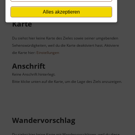
Alles akzeptieren
Karte
Du siehst hier keine Karte des Zieles sowie seiner umgebenden
Sehenswürdigkeiten, weil du die Karte deaktiviert hast. Aktiviere
die Karte hier:
Einstellungen
Anschrift
Keine Anschrift hinterlegt.
Bitte klicke unten auf die Karte, um die Lage des Ziels anzuzeigen.
Wandervorschlag
Du siehst hier keine Karte mit Wandervorschlägen, weil du diese