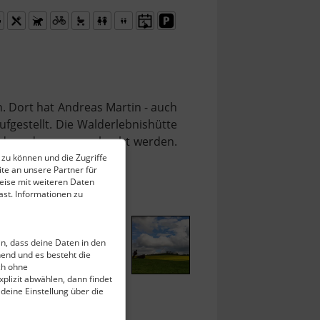
n. Dort hat Andreas Martin - auch
ufgestellt. Die Walderlebnishütte
aldwanderungen gebucht werden.
 zu können und die Zugriffe
te an unsere Partner für
eise mit weiteren Daten
st. Informationen zu
ein, dass deine Daten in den
end und es besteht die
ch ohne
plizit abwählen, dann findet
 deine Einstellung über die