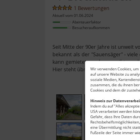
1 Bewertungen
Aktuell vom 01.06.2024
Abenteuerfaktor
Besucheraufkommen
Seit Mitte der 90er Jahre ist unweit
bekannt als der "Sauensäger" - viele
kann gemietet werden, es gibt re
Hier steht übrigens auch der längste 
Wir verwenden Cookies, um I
auf unsere Website zu anal
soziale Medien, Kartendiens
zusammen, die du ihnen bere
Cookies und dem dir zustehe
Hinweis zur Datenverarbei
Indem du auf "Alles akzeptier
USA verarbeitet werden könn
Gefahr, dass Ihre Daten du
Rechtsbehelfsmöglichkeiten, 
eine Übermittlung nicht stat
Fußzeile der Seite immer wi