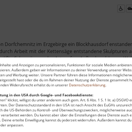
 von Dorfchemnitz im Erzgebirge ein Blockhausdorf enstande
 durch Arbeit mit der Kettensäge entstandene Skulpturen a
gelmäßig Schausägen oder Axtwerfen. Außerdem können W
Tisch der Welt.
nhalte und Anzeigen zu personalisieren, Funktionen für soziale Medien anbieten
ysieren. Außerdem geben wir Informationen zu deiner Verwendung unserer Websi
ten und Werbung weiter. Unsere Partner führen diese Informationen möglicherw
itgestellt hast oder die du im Rahmen deiner Nutzung der Dienste gesammelt ha
nden Widerufsrecht erhälst du in unserer
Datenschutzerklärung
.
tung in den USA durch Google- und Facebookdienste:
en" klickst, willigst du unter anderem auch gem. Art. 6 Abs. 1 S. 1 lit. a) DSGVO 
ten. Der Datenschutzstandard in den USA ist nach Ansicht des EuGHs unzureich
rch die US-Behörden zu Kontroll- und Überwachungszwecken, möglicherweise au
verarbeitet werden. Du kannst aber über die Einstellungen diese Dienste auch ex
t. Deine erteilte Einwilligung kannst du jederzeit widerrufen. Außerdem kannst du
eder anpassen.