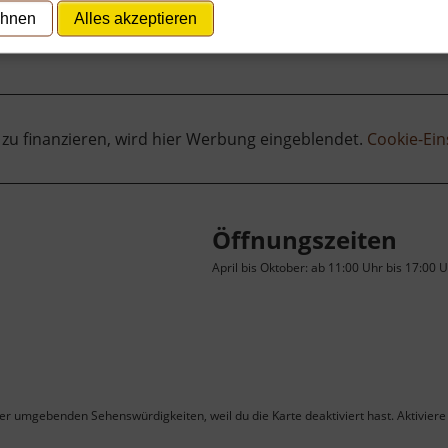
ehnen
Alles akzeptieren
 zu finanzieren, wird hier Werbung eingeblendet.
Cookie-Ein
Öffnungszeiten
April bis Oktober: ab 11:00 Uhr bis 17:00 
ner umgebenden Sehenswürdigkeiten, weil du die Karte deaktiviert hast. Aktiviere 