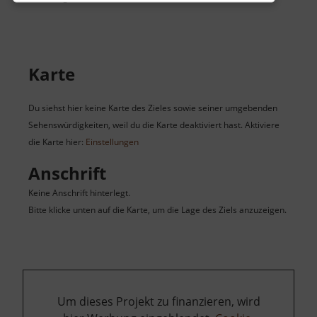
Karte
Du siehst hier keine Karte des Zieles sowie seiner umgebenden
Sehenswürdigkeiten, weil du die Karte deaktiviert hast. Aktiviere
die Karte hier:
Einstellungen
Anschrift
Keine Anschrift hinterlegt.
Bitte klicke unten auf die Karte, um die Lage des Ziels anzuzeigen.
Um dieses Projekt zu finanzieren, wird