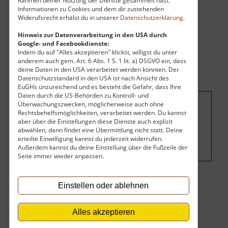
Informationen zu Cookies und dem dir zustehenden
Widerufsrecht erhälst du in unserer
Datenschutzerklärung
.
Hinweis zur Datenverarbeitung in den USA durch
Google- und Facebookdienste:
Indem du auf "Alles akzeptieren" klickst, willigst du unter
anderem auch gem. Art. 6 Abs. 1 S. 1 lit. a) DSGVO ein, dass
deine Daten in den USA verarbeitet werden könnten. Der
Datenschutzstandard in den USA ist nach Ansicht des
EuGHs unzureichend und es besteht die Gefahr, dass Ihre
Daten durch die US-Behörden zu Kontroll- und
Überwachungszwecken, möglicherweise auch ohne
Rechtsbehelfsmöglichkeiten, verarbeitet werden. Du kannst
Um dieses Projekt zu finanzieren, wird
aber über die Einstellungen diese Dienste auch explizit
hier Werbung eingeblendet.
Cookie-
abwählen, dann findet eine Übermittlung nicht statt. Deine
Einstellungen ändern
.
erteilte Einwilligung kannst du jederzeit widerrufen.
Außerdem kannst du deine Einstellung über die Fußzeile der
Seite immer wieder anpassen.
Einstellen oder ablehnen
Eintritt
Der Eintritt ist kostenlos.
Alles akzeptieren
Keine Angaben vorhanden.