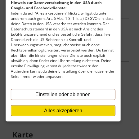
Hinweis zur Datenverarbeitung in den USA durch
Google- und Facebookdienste:
Indem du auf "Alles akzeptieren" klickst, willigst du unter
anderem auch gem. Art. 6 Abs. 1 S. 1 lit. a) DSGVO ein, dass
deine Daten in den USA verarbeitet werden könnten. Der
Datenschutzstandard in den USA ist nach Ansicht des
Um dieses Projekt zu finanzieren, wird
EuGHs unzureichend und es besteht die Gefahr, dass Ihre
hier Werbung eingeblendet.
Cookie-
Daten durch die US-Behörden zu Kontroll- und
Überwachungszwecken, möglicherweise auch ohne
Einstellungen ändern
.
Rechtsbehelfsmöglichkeiten, verarbeitet werden. Du kannst
aber über die Einstellungen diese Dienste auch explizit
abwählen, dann findet eine Übermittlung nicht statt. Deine
erteilte Einwilligung kannst du jederzeit widerrufen.
Außerdem kannst du deine Einstellung über die Fußzeile der
Eintritt
Seite immer wieder anpassen.
Der Eintritt ist kostenlos.
Einstellen oder ablehnen
Keine Angaben vorhanden.
Alles akzeptieren
Karte