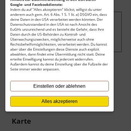
Google- und Facebookdienste:
Indem du auf "Alles akzeptieren" klickst, willigst du unter
anderem auch gem. Art. 6 Abs. 1 S. 1 lit. a) DSGVO ein, dass
deine Daten in den USA verarbeitet werden könnten. Der
Um dieses Projekt zu finanzieren, wird
Datenschutzstandard in den USA ist nach Ansicht des
EuGHs unzureichend und es besteht die Gefahr, dass Ihre
hier Werbung eingeblendet.
Cookie-
Daten durch die US-Behörden zu Kontroll- und
Einstellungen ändern
.
Überwachungszwecken, möglicherweise auch ohne
Rechtsbehelfsmöglichkeiten, verarbeitet werden. Du kannst
aber über die Einstellungen diese Dienste auch explizit
abwählen, dann findet eine Übermittlung nicht statt. Deine
erteilte Einwilligung kannst du jederzeit widerrufen.
Außerdem kannst du deine Einstellung über die Fußzeile der
Eintritt
Seite immer wieder anpassen.
Der Eintritt ist kostenlos.
Einstellen oder ablehnen
Keine Angaben vorhanden.
Alles akzeptieren
Karte