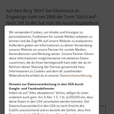
Auf dem Berg "Bühl" bei Eibenstock im
Erzgebirge steht seit 2008 der Turm "Glück Auf".
Nach 168 Stufen hat man die Aussichtsplattform
auf rund achtundzwanzig Metern erreicht, der
Wir verwenden Cookies, um Inhalte und Anzeigen zu
ganze Turm ist noch sechs Meter höher. Von
personalisieren, Funktionen für soziale Medien anbieten zu
hier aus bietet sich ein weiter Blick über die
können und die Zugriffe auf unsere Website zu analysieren.
Außerdem geben wir Informationen zu deiner Verwendung
Landschaft.
unserer Website an unsere Partner für soziale Medien,
Kartendiensten und Werbung weiter. Unsere Partner führen
diese Informationen möglicherweise mit weiteren Daten
zusammen, die du ihnen bereitgestellt hast oder die du im
Rahmen deiner Nutzung der Dienste gesammelt hast.
Informationen zu Cookies und dem dir zustehenden
Widerufsrecht erhälst du in unserer
Datenschutzerklärung
.
Hinweis zur Datenverarbeitung in den USA durch
Google- und Facebookdienste:
Indem du auf "Alles akzeptieren" klickst, willigst du unter
anderem auch gem. Art. 6 Abs. 1 S. 1 lit. a) DSGVO ein, dass
deine Daten in den USA verarbeitet werden könnten. Der
Datenschutzstandard in den USA ist nach Ansicht des
EuGHs unzureichend und es besteht die Gefahr, dass Ihre