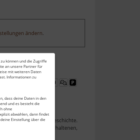
stellungen ändern
.
 zu können und die Zugriffe
te an unsere Partner für
eise mit weiteren Daten
st. Informationen zu
ein, dass deine Daten in den
end und es besteht die
ch ohne
plizit abwählen, dann findet
 deine Einstellung über die
ck regionaler Kulturgeschichte.
mühle in ihrer heute erhaltenen,