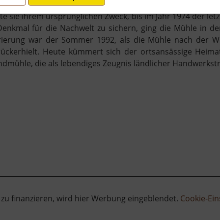
e sie ihrem ursprünglichen Zweck, bis im Jahr 1974 der letz
nkmal für die Nachwelt zu sichern, ging die Mühle in de
urierung war der Sommer 1992, als die Mühle nach der Wi
rückerhielt. Heute kümmert sich der ortsansässige Heim
ndmühle, die als lebendiges Zeugnis ländlicher Handwerkstr
 zu finanzieren, wird hier Werbung eingeblendet.
Cookie-Ein