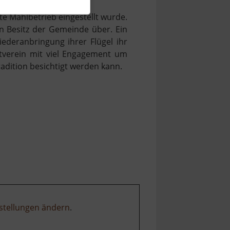
te Mahlbetrieb eingestellt wurde.
n Besitz der Gemeinde über. Ein
ederanbringung ihrer Flügel ihr
atverein mit viel Engagement um
adition besichtigt werden kann.
stellungen ändern
.