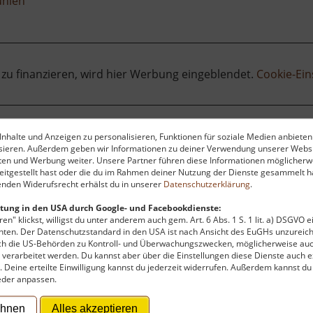
hlen
 zu finanzieren, wird hier Werbung eingeblendet.
Cookie-Ein
nhalte und Anzeigen zu personalisieren, Funktionen für soziale Medien anbieten
nitzsch (Leipziger Land)
ysieren. Außerdem geben wir Informationen zu deiner Verwendung unserer Websi
ten und Werbung weiter. Unsere Partner führen diese Informationen möglicherw
itgestellt hast oder die du im Rahmen deiner Nutzung der Dienste gesammelt ha
nden Widerufsrecht erhälst du in unserer
Datenschutzerklärung
.
tung in den USA durch Google- und Facebookdienste:
en" klickst, willigst du unter anderem auch gem. Art. 6 Abs. 1 S. 1 lit. a) DSGVO 
ten. Der Datenschutzstandard in den USA ist nach Ansicht des EuGHs unzureich
rch die US-Behörden zu Kontroll- und Überwachungszwecken, möglicherweise au
verarbeitet werden. Du kannst aber über die Einstellungen diese Dienste auch ex
t. Deine erteilte Einwilligung kannst du jederzeit widerrufen. Außerdem kannst du
 Falkenhainer Ortsteil Kühnitzsch ist ein wertvolles Stü
eder anpassen.
andorts bis in das Jahr 1588 zurückreicht, wurde die Wind
et.
ehnen
Alles akzeptieren