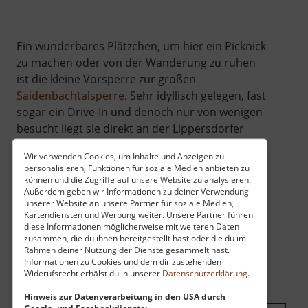
Ein wunderbares Plätzchen, um hier ein Picknick
zu machen oder von der Wanderung zu ruhen
ist die kleine Vorsperre zur großen
Saidenbachtalsperre
. Sehr idyllisch gelegen, fast
sogar ein Drive-In und denoch nur von wenigen
besucht liegt sie direkt an der Lippersdorfer
Straße von Forchheim kommend.
Wir verwenden Cookies, um Inhalte und Anzeigen zu
personalisieren, Funktionen für soziale Medien anbieten zu
können und die Zugriffe auf unsere Website zu analysieren.
Außerdem geben wir Informationen zu deiner Verwendung
unserer Website an unsere Partner für soziale Medien,
Kartendiensten und Werbung weiter. Unsere Partner führen
diese Informationen möglicherweise mit weiteren Daten
zusammen, die du ihnen bereitgestellt hast oder die du im
Rahmen deiner Nutzung der Dienste gesammelt hast.
Informationen zu Cookies und dem dir zustehenden
Widerufsrecht erhälst du in unserer
Datenschutzerklärung
.
Hinweis zur Datenverarbeitung in den USA durch
Google- und Facebookdienste: