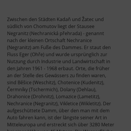
Zwischen den Städten Kadaň und Žatec und
südlich von Chomutov liegt der Stausee
Negranitz (Nechranická přehrada) - genannt
nach der kleinen Ortschaft Nechranice
(Negranitz) am Fuße des Dammes. Er staut den
Fluss Eger (Ohře) und wurde ursprünglich zur
Nutzung durch Industrie und Landwirtschaft in
den Jahren 1961 - 1968 erbaut. Orte, die früher
an der Stelle des Gewässers zu finden waren,
sind Běšice (Weschitz), Chotenice (Kudenitz),
Čermníky (Tschermich), Dolany (Dehlau),
Drahonice (Drohnitz), Lomazice (Lametitz),
Nechranice (Negranitz), Vikletice (Wikletitz). Der
aufgeschüttete Damm, über den man mit dem
Auto fahren kann, ist der längste seiner Art in
Mitteleuropa und erstreckt sich über 3280 Meter