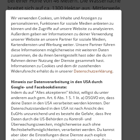
bei einer Höhe von 46 Metern. Die Wasserfläche
breitet sich auf ca. 1300 Hektar aus. Mittlerweile
wird die Region auch vom Tourismus genutzt -
Wir verwenden Cookies, um Inhalte und Anzeigen zu
Surfen, Segeln, Angeln, Baden oder Campen.
personalisieren, Funktionen für soziale Medien anbieten zu
können und die Zugriffe auf unsere Website zu analysieren.
Direkt am Ufer liegen mehrere Zeltplätze, von
Außerdem geben wir Informationen zu deiner Verwendung
denen aus es direkt ins Wasser geht.
unserer Website an unsere Partner für soziale Medien,
Kartendiensten und Werbung weiter. Unsere Partner führen
Badestrände erstrecken sich rund um den See.
diese Informationen möglicherweise mit weiteren Daten
zusammen, die du ihnen bereitgestellt hast oder die du im
Rahmen deiner Nutzung der Dienste gesammelt hast.
Informationen zu Cookies und dem dir zustehenden
Widerufsrecht erhälst du in unserer
Datenschutzerklärung
.
Hinweis zur Datenverarbeitung in den USA durch
Google- und Facebookdienste:
Indem du auf "Alles akzeptieren" klickst, willigst du unter
anderem auch gem. Art. 6 Abs. 1 S. 1 lit. a) DSGVO ein, dass
deine Daten in den USA verarbeitet werden könnten. Der
Datenschutzstandard in den USA ist nach Ansicht des
EuGHs unzureichend und es besteht die Gefahr, dass Ihre
Daten durch die US-Behörden zu Kontroll- und
Überwachungszwecken, möglicherweise auch ohne
Rechtsbehelfsmöglichkeiten, verarbeitet werden. Du kannst
aber über die Einstellungen diese Dienste auch explizit