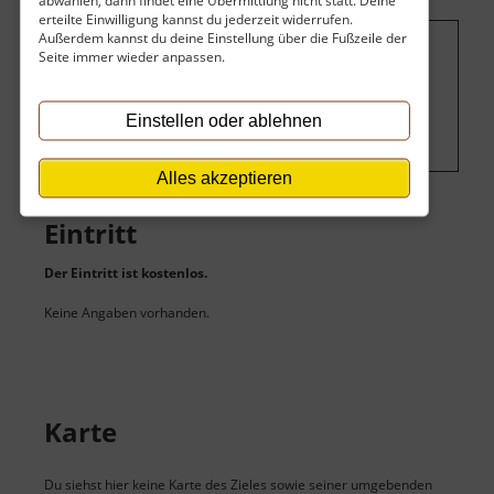
abwählen, dann findet eine Übermittlung nicht statt. Deine
erteilte Einwilligung kannst du jederzeit widerrufen.
Außerdem kannst du deine Einstellung über die Fußzeile der
Seite immer wieder anpassen.
Um dieses Projekt zu finanzieren, wird
hier Werbung eingeblendet.
Cookie-
Einstellungen ändern
.
Einstellen oder ablehnen
Alles akzeptieren
Eintritt
Der Eintritt ist kostenlos.
Keine Angaben vorhanden.
Karte
Du siehst hier keine Karte des Zieles sowie seiner umgebenden