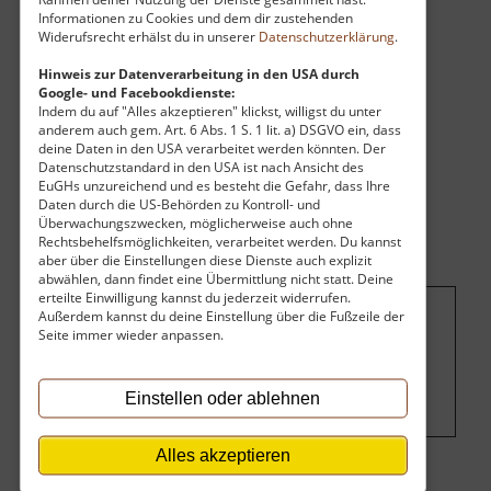
sich austoben oder dem Wassersport
Informationen zu Cookies und dem dir zustehenden
nachgehen.
Widerufsrecht erhälst du in unserer
Datenschutzerklärung
.
Hinweis zur Datenverarbeitung in den USA durch
Google- und Facebookdienste:
Indem du auf "Alles akzeptieren" klickst, willigst du unter
anderem auch gem. Art. 6 Abs. 1 S. 1 lit. a) DSGVO ein, dass
deine Daten in den USA verarbeitet werden könnten. Der
Datenschutzstandard in den USA ist nach Ansicht des
EuGHs unzureichend und es besteht die Gefahr, dass Ihre
Daten durch die US-Behörden zu Kontroll- und
Überwachungszwecken, möglicherweise auch ohne
Rechtsbehelfsmöglichkeiten, verarbeitet werden. Du kannst
aber über die Einstellungen diese Dienste auch explizit
abwählen, dann findet eine Übermittlung nicht statt. Deine
erteilte Einwilligung kannst du jederzeit widerrufen.
Außerdem kannst du deine Einstellung über die Fußzeile der
Um dieses Projekt zu finanzieren, wird
Seite immer wieder anpassen.
hier Werbung eingeblendet.
Cookie-
Einstellungen ändern
.
Einstellen oder ablehnen
Alles akzeptieren