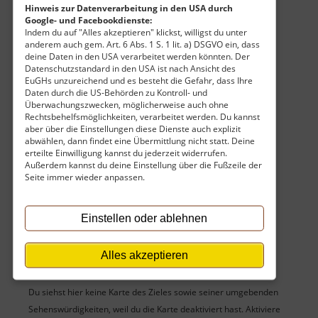
Eintritt
Hinweis zur Datenverarbeitung in den USA durch
Google- und Facebookdienste:
Vollzahler:
23,00 €
Indem du auf "Alles akzeptieren" klickst, willigst du unter
Ermäßigt:
17,00 €
anderem auch gem. Art. 6 Abs. 1 S. 1 lit. a) DSGVO ein, dass
Öffnungszeiten
deine Daten in den USA verarbeitet werden könnten. Der
Datenschutzstandard in den USA ist nach Ansicht des
Montag:
geschlossen
EuGHs unzureichend und es besteht die Gefahr, dass Ihre
Dienstag:
09:00 Uhr - 20:00 Uhr
Daten durch die US-Behörden zu Kontroll- und
Mittwoch:
14:00 Uhr - 20:00 Uhr
Überwachungszwecken, möglicherweise auch ohne
Rechtsbehelfsmöglichkeiten, verarbeitet werden. Du kannst
Donnerstag:
14:00 Uhr - 20:00 Uhr
aber über die Einstellungen diese Dienste auch explizit
Freitag:
14:00 Uhr - 20:00 Uhr
abwählen, dann findet eine Übermittlung nicht statt. Deine
Samstag:
10:00 Uhr - 20:00 Uhr
erteilte Einwilligung kannst du jederzeit widerrufen.
Sonntag:
10:00 Uhr - 20:00 Uhr
Außerdem kannst du deine Einstellung über die Fußzeile der
Seite immer wieder anpassen.
An Feiertagen gelten die Öffnungszeiten wie sonntags.
Einstellen oder ablehnen
Karte
Alles akzeptieren
Du siehst hier keine Karte des Zieles sowie seiner umgebenden
Sehenswürdigkeiten, weil du die Karte deaktiviert hast. Aktiviere